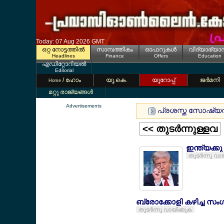
Today: 07 Aug 2026 GMT
ഒറ്റ നോട്ടത്തില്‍
സാമ്പത്തികം
ഓഫറുകള്‍
വിദ്യാഭ്യാ
Headlines
Finance
Offers
Education
എഡിറ്റോറിയല്‍
Editorial
/ ഹോം
യൂ.കെ.
യൂറോപ്പ്
ജര്‍മനി
Home
മറ്റു രാജ്യങ്ങള്‍
Advertisements
പ്രശസ്ത സോഷ്യല്‍ 
<< തുടര്‍ന്നുള്ളവ
ഇന്ത്യക്കു
തുടര്‍ന്നു വാ
ബ്രോക്കോളി കഴിച്ച സം
തുടര്‍ന്നു വായിക്കുക