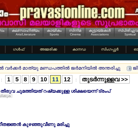
സം
കല/സാഹിത്യം
കായികം
സിനിമ
കൂട്ടായ്മകള്‍
സ്പിരിച്ചുവ
Arts/Literature
Sports
Cinema
Associations
Spiritual
ഗള്‍ഫ്
അമേരിക്ക
കാനഡ
സിംഗപ്പൂര്‍
ഓസ
വര്‍ക്കര്‍ മാത്യു മണ്ഡപത്തില്‍ ജര്‍മനിയില്‍ അന്തരിച്ചു
ജി
1
5
8
9
10
11
12
തുടര്‍ന്നുള്ളവ >>
:
:
 തീരുവ ചുമത്തിയത് റഷ്യക്കുള്ള ശിക്ഷയെന്ന് ട്രംപ്
യിക്കുക
ഗീതജ്ഞന്‍ കുഴഞ്ഞുവീണു മരിച്ചു