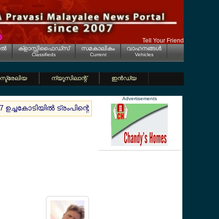
Tell Your Friend
ല്‍
ക്ളാസ്സിഫൈഡ്സ്
സമകാലികം
വാഹനങ്ങള്‍
Classifieds
Current
Vehicles
്ട്രേലിയ
ന്യൂസിലാന്റ്
ഇന്‍ഡ്യ
Advertisements
7 ഉച്ചകോടിയില്‍ ട്രംപിന്റെ വമ്പന്‍ ട്വിസ്ററ്; യുക്രെയ്ന് പ