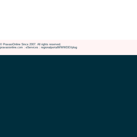
© PravasiOnline Since 2007. All rights reserved.
pravasionline.com : eServices : regionalportalWWWDEVplug