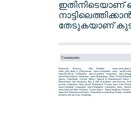
ഇതിനിടെയാണ് വെട
നാട്ടിലെത്തിക്കാന
തേടുകയാണ് കുട
Comments:
Keywords: America - Otta Nottathil - indan_shot_dead
indan_shot_dead_in_USA,pravasi news,malayalam news portal,ma
news,American malayalam news,Canadian malayalam news,Singap
news,Newzealand malayalam news,Malayalees News Portal,Malayali
Sports, Classifieds, Current Affairs, Special & Entertainment News. 
Matrimonial, Job Vacancies, Buy & Sell of products and services, Gre
pravasi malayalam news portal. Malayalam Pravasi news from Euro
news,Canadian malayalam news,Singapore malayalam news, Austra
news,Inda and other countries. Covers topics - News headlines, Finance, E
Special & Entertainment News. Classifieds include Real Estate, Condole
products and services, Greetings.