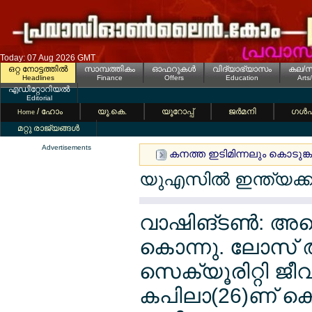
Today: 07 Aug 2026 GMT
ഒറ്റ നോട്ടത്തില്‍
സാമ്പത്തികം
ഓഫറുകള്‍
വിദ്യാഭ്യാസം
കല/സ
Headlines
Finance
Offers
Education
Arts
എഡിറ്റോറിയല്‍
Editorial
/ ഹോം
യൂ.കെ.
യൂറോപ്പ്
ജര്‍മനി
ഗള്‍
Home
മറ്റു രാജ്യങ്ങള്‍
Advertisements
കനത്ത ഇടിമിന്നലും കൊടുങ്ക
യുഎസില്‍ ഇന്ത്യക്കാര
വാഷിങ്ടണ്‍: അമെ
കൊന്നു. ലോസ
സെക്യൂരിറ്റി 
കപിലാ(26)ണ് കൊ