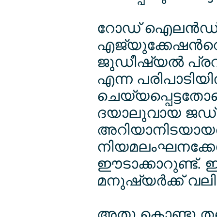
റോഡ് ഐലന്‍ഡ് ബ
എജ്യുക്കേഷന്‍റെ
ജുഡീഷ്യല്‍ പ്രവര
എന്ന പരിപാടിയി
ചെയ്യപ്പെട്ടതേ
ദയാലുവായ ജഡ്ജി
അറിയാനിടയായത്
നിയമലംഘനക്കേസ
ഈടാക്കാറുണ്ട്
മനുഷ്യര്‍ക്ക് വല
അതു കൊണ്ടു തന്