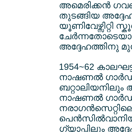
അമെരിക്കന്‍ ഗവ
തുടങ്ങിയ അദ്ദ
യൂണിവേഴ്സിറ്റി സ്ക
ചേര്‍ന്നതോടെയ
അദ്ദേഹത്തിനു മു
1954~62 കാലഘട്ട
നാഷണല്‍ ഗാര്‍ഡില
ബറ്റാലിയനിലും അ
നാഷണല്‍ ഗാര്‍ഡി
നരാഗന്‍സെറ്റിലെ
പെന്‍സില്‍വാനിയയ
ഗ്യാപ്പിലും അദ്ദ