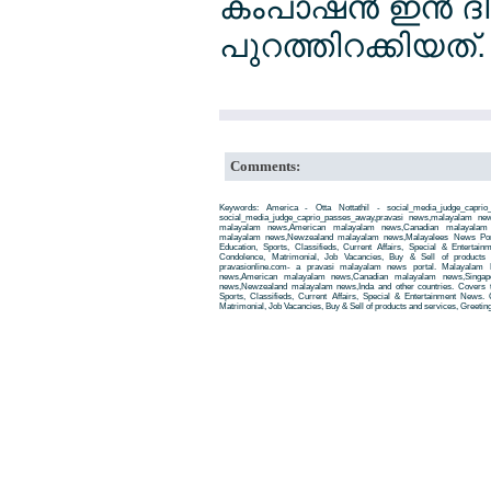
കംപാഷന്‍ ഇന്‍ ദി 
പുറത്തിറക്കിയത്.
Comments:
Keywords: America - Otta Nottathil - social_media_judge_capri
social_media_judge_caprio_passes_away,pravasi news,malayalam ne
malayalam news,American malayalam news,Canadian malayalam n
malayalam news,Newzealand malayalam news,Malayalees News Porta
Education, Sports, Classifieds, Current Affairs, Special & Entertai
Condolence, Matrimonial, Job Vacancies, Buy & Sell of products
pravasionline.com- a pravasi malayalam news portal. Malayalam
news,American malayalam news,Canadian malayalam news,Singap
news,Newzealand malayalam news,Inda and other countries. Covers t
Sports, Classifieds, Current Affairs, Special & Entertainment News. 
Matrimonial, Job Vacancies, Buy & Sell of products and services, Greetin