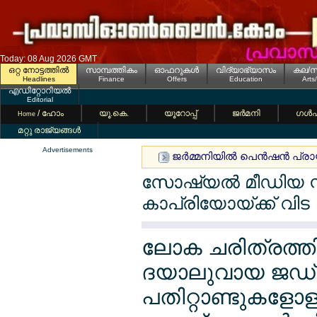
Today: 08 Aug 2026 GMT
ഒറ്റ നോട്ടത്തില്‍
സാമ്പത്തികം
ഓഫറുകള്‍
വിദ്യാഭ്യാസം
കല/സ
Headlines
Finance
Offers
Education
Arts
എഡിറ്റോറിയല്‍
Editorial
/ ഹോം
യൂ.കെ.
യൂറോപ്പ്
ജര്‍മനി
ഗള്‍
Home
മറ്റു രാജ്യങ്ങള്‍
Advertisements
ജര്‍മ്മനിയില്‍ പെന്‍ഷന്‍ പ്ര
സോഷ്യല്‍ മീഡിയ സ്റ
കാപ്രിയോയ്ക്ക് വിട
ലോക ചരിത്രത്ത
ദയാലുവായ ജഡ്
പതിറ്റാണ്ടുകളേ