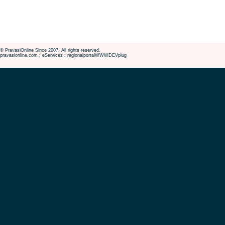
© PravasiOnline Since 2007. All rights reserved.
pravasionline.com : eServices : regionalportalWWWDEVplug