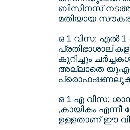
ബിസിനസ് നടത്തു
മതിയായ സൗകര്യ
ഒ 1 വിസ: എല്‍
പ്രതിഭാശാലികളായ
കുറിച്ചും ചര്‍ച്ചക
അല്ലാതെ യുഎസില
പ്രൊഫഷണലുകള്‍
ഒ 1 എ വിസ: ശാസ
,കായികം എന്നീ മേ
ഉള്ളതാണ് ഈ വ