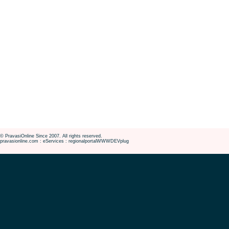
© PravasiOnline Since 2007. All rights reserved.
pravasionline.com : eServices : regionalportalWWWDEVplug