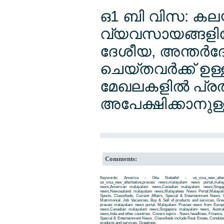
ഒ1 ബി വിസ: കലയി
വ്യവസായങ്ങളിലോ
ദേശീയ, അന്തര്‍
ചെയ്തവര്‍ക്ക് ഉള
മേഖലകളില്‍ പ്രതി
അപേക്ഷിക്കാനുള
Comments:
Keywords: America - Otta Nottathil - us_visa_new_alte
us_visa_new_alterbative,pravasi news,malayalam news portal,ma
news,American malayalam news,Canadian malayalam news,Singap
news,Newzealand malayalam news,Malayalees News Portal,Malayali
Sports, Classifieds, Current Affairs, Special & Entertainment News. 
Matrimonial, Job Vacancies, Buy & Sell of products and services, Gre
pravasi malayalam news portal. Malayalam Pravasi news from Euro
news,Canadian malayalam news,Singapore malayalam news, Austra
news,Inda and other countries. Covers topics - News headlines, Finance, E
Special & Entertainment News. Classifieds include Real Estate, Condole
products and services, Greetings.