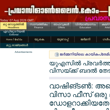
Today: 07 Aug 2026 GMT
ഒറ്റ നോട്ടത്തില്‍
സാമ്പത്തികം
ഓഫറുകള്‍
വിദ്യാഭ്യാസം
കല/സ
Headlines
Finance
Offers
Education
Arts
എഡിറ്റോറിയല്‍
Editorial
/ ഹോം
യൂ.കെ.
യൂറോപ്പ്
ജര്‍മനി
ഗള്‍
Home
മറ്റു രാജ്യങ്ങള്‍
Advertisements
ജര്‍മ്മനിയിലെ കായികപ്രേമികള്
യുഎസില്‍ പ്രവര്‍ത്തി
വിസയ്ക്ക് ബദല്‍ തേട
വാഷിങ്ടണ്‍: അമെ
വിസാ ഫീസ് ഒരു 
ഡോളറാക്കിയതേ