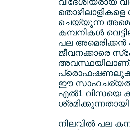
വിദേശീയരായ വി
തൊഴിലാളികളെ സ
ചെയ്യുന്ന അമെരി
കമ്പനികള്‍ വെട്
പല അമെരിക്കന്‍
ജീവനക്കാരെ സ്പേ
അവസ്ഥയിലാണ്. ഇ
പ്രൊഫഷണലുകളെയ
ഈ സാഹചര്യത്തില
എല്‍1 വിസയെ കൂ
ശ്രമിക്കുന്നതായി റി
നിലവില്‍ പല കമ്പ