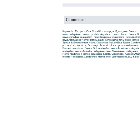
Comments:
Keywords: Europe - Otta Nottathil - trump_tariff_war_new Europe - O
news,malayalam news portal,malayalam news from Europe,Gu
news,Canadian malayalam news,Singapore malayalam news,Austra
news,Malayalees News Portal,Malayali News,News for Mallus,Finance, Edu
Special & Entertainment News. Classifieds include Real Estate, Condole
products and services, Greetings. Pravasi Lokam - pravasionline.com
Pravasi news from Europe,Gulf malayalam news,American malayala
malayalam news, Australia malayalam news,Newzealand malayalam new
News headlines, Finance, Education, Sports, Classifieds, Current Affai
include Real Estate, Condolence, Matrimonial, Job Vacancies, Buy & Sell 