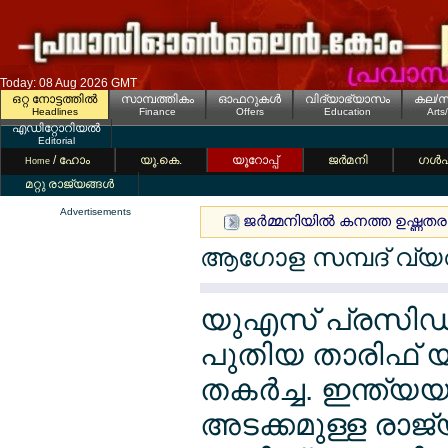
Today: 08 Aug 2026 GMT
ഒറ്റ നോട്ടത്തില്‍
സാമ്പത്തികം
ഓഫറുകള്‍
വിദ്യാഭ്യാസം
കല/സ
Headlines
Finance
Offers
Education
Arts
എഡിറ്റോറിയല്‍
Editorial
/ ഹോം
യൂ.കെ.
യൂറോപ്പ്
ജര്‍മനി
ഗള്‍
Home
മറ്റു രാജ്യങ്ങള്‍
Advertisements
ജര്‍മ്മനിയില്‍ കനത്ത ഉഷ്ണത
ആഗോള സമ്പദ് വ്യവസ്
യുഎസ് പ്രസിഡന്റ
പുതിയ താരിഫ് 
തകര്‍ച്ച. ഇന്ത്യ
അടക്കമുള്ള രാജ്യ