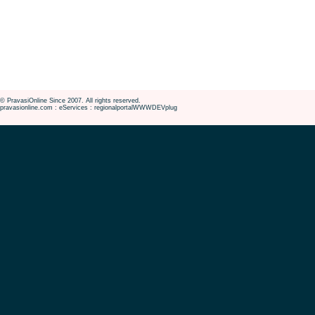
© PravasiOnline Since 2007. All rights reserved.
pravasionline.com : eServices : regionalportalWWWDEVplug