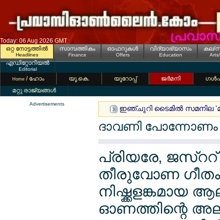
Today: 06 Aug 2026 GMT
ഒറ്റ നോട്ടത്തില്‍
സാമ്പത്തികം
ഓഫറുകള്‍
വിദ്യാഭ്യാസം
കല/സ
Headlines
Finance
Offers
Education
Arts
എഡിറ്റോറിയല്‍
Editorial
/ ഹോം
യൂ.കെ.
യൂറോപ്പ്
ജര്‍മനി
ഗള്‍
Home
മറ്റു രാജ്യങ്ങള്‍
Advertisements
ഇഞ്ചുറി ടൈമില്‍ സമനില 'മ
ദാവണി പോന്നോണം ഓ
പ്രിയരേ, ജസ്ററ് 
തീരുവോണ ഗീതം, 
നിഷ്ക്കളങ്കമായ 
ഓണത്തിന്റെ അലയ