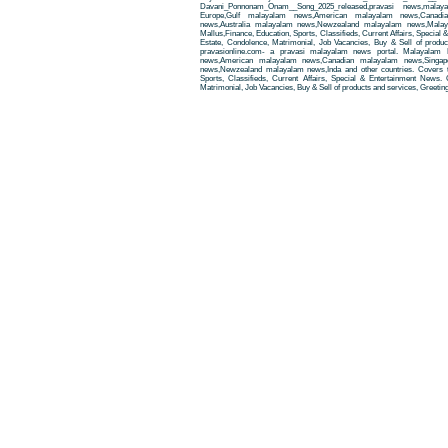
Davani_Ponnonam_Onam__Song_2025_released,pravasi news,mala
Europe,Gulf malayalam news,American malayalam news,Canadi
news,Australia malayalam news,Newzealand malayalam news,Malay
Mallus,Finance, Education, Sports, Classifieds, Current Affairs, Special
Estate, Condolence, Matrimonial, Job Vacancies, Buy & Sell of produ
pravasionline.com- a pravasi malayalam news portal. Malayalam
news,American malayalam news,Canadian malayalam news,Singap
news,Newzealand malayalam news,Inda and other countries. Covers t
Sports, Classifieds, Current Affairs, Special & Entertainment News. 
Matrimonial, Job Vacancies, Buy & Sell of products and services, Greetin