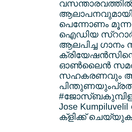
വസന്താരവത്തില്
ആലാപനവുമായി 
പെന്നോണം മൂന്ന
ഐഡിയ സ്ററാര്‍
ആലപിച്ച ഗാനം ന
ക്രിയേഷന്‍സിന്
ഓണ്‍ലൈന്‍ സമര്‍
സഹകരണവും അ
പിന്തുണയുംപ്രതീക
#ജോസ്ബകുമ്പിളുവ
Jose Kumpiluveli
ക്ളിക്ക് ചെയ്യുക