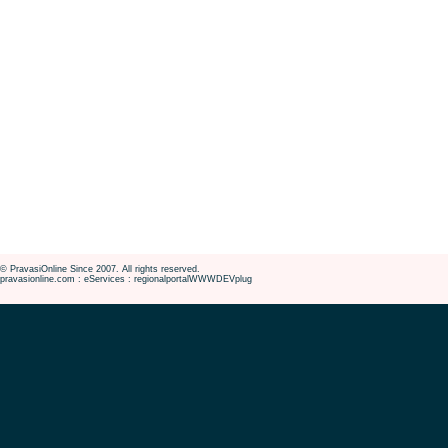
© PravasiOnline Since 2007. All rights reserved.
pravasionline.com : eServices : regionalportalWWWDEVplug