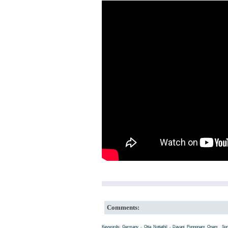
Comments:
Keywords: Germany - Otta Nottathil - Davani_Ponnonam_Onam__Song