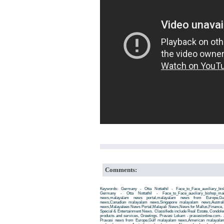
Comments:
Keywords: Germany - Otta Nottathil - Face_to_Face_auxiliary_bi
Germany - Otta Nottathil - Face_to_Face_auxiliary_bishop_main
news,malayalam news portal,malayalam news from Europe,Gu
news,Canadian malayalam news,Singapore malayalam news,Austra
news,Malayalees News Portal,Malayali News,News for Mallus,Finance, Edu
Special & Entertainment News. Classifieds include Real Estate, Condole
products and services, Greetings. Pravasi Lokam - pravasionline.com
Pravasi news from Europe,Gulf malayalam news,American malayala