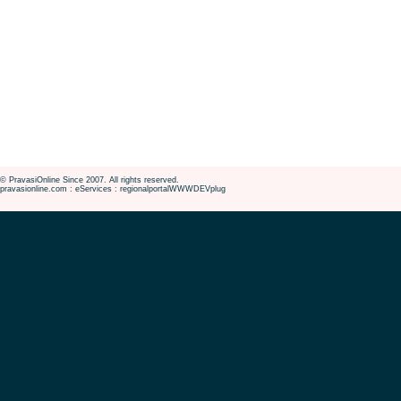
© PravasiOnline Since 2007. All rights reserved.
pravasionline.com : eServices : regionalportalWWWDEVplug