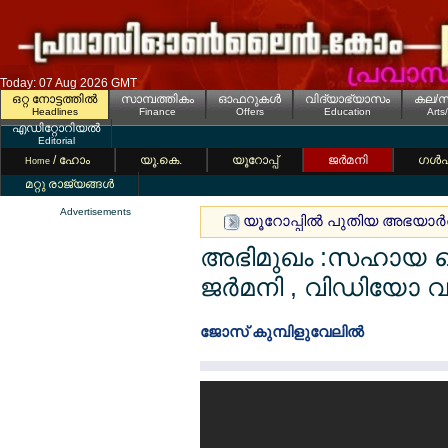
Today: 07 Aug 2026 GMT
ഒറ്റ നോട്ടത്തില്‍
സാമ്പത്തികം
ഓഫറുകള്‍
വിദ്യാഭ്യാസം
കല/സ
Headlines
Finance
Offers
Education
Arts
എഡിറ്റോറിയല്‍
Editorial
/ ഹോം
യൂ.കെ.
യൂറോപ്പ്
ജര്‍മനി
ഗള്‍
Home
മറ്റു രാജ്യങ്ങള്‍
Advertisements
യൂറോപ്പില്‍ പുതിയ അഭയാര്‍
അഭിമുഖം :സഹായ മെത്
ജര്‍മനി , വിഡിയോ വാ
ജോസ് കുമ്പിളുവേലില്‍