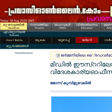
Today: 08 Aug 2026 GMT
ഒറ്റ നോട്ടത്തില്‍
സാമ്പത്തികം
ഓഫറുകള്‍
വിദ്യാഭ്യാസം
കല/സ
Headlines
Finance
Offers
Education
Arts
എഡിറ്റോറിയല്‍
Editorial
/ ഹോം
യൂ.കെ.
യൂറോപ്പ്
ജര്‍മനി
ഗള്‍
Home
മറ്റു രാജ്യങ്ങള്‍
Advertisements
ജര്‍മ്മനിയിലെ ൈ്രഡവര്‍മാര്‍
മിഡില്‍ ഈസ്ററിലേയ്ക
വിദേശകാര്യഓഫീസ
ജോസ് കുമ്പിളുവേലില്‍