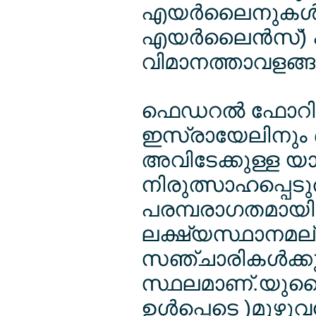
എയര്‍ലൈനുകള്‍ക്ക
എയര്‍ലൈന്‍സ്) പ്ര
വിമാനത്താവളങ്ങള
ഫെഡറല്‍ ഫോറിന
ഇസ്രായേലിനും ഒരു
അവിടേക്കുള്ള യ
നിരുത്സാഹപ്പെടുത്ത
പരമ്പരാഗതമായ
ലക്ഷ്യസ്ഥാനമല്ല
സഞ്ചാരികള്‍ക്കും
സ്ഥലമാണ്.യുണൈറ
ഉള്‍പ്പെടെ )മുഴു