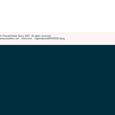
© PravasiOnline Since 2007. All rights reserved.
pravasionline.com : eServices : regionalportalWWWDEVplug