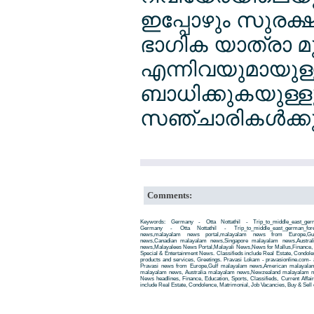
ഇപ്പോഴും സുരക്ഷ
ഭാഗിക യാത്രാ മു
എന്നിവയുമായുള്ള
ബാധിക്കുകയുള്ളൂ
സഞ്ചാരികള്‍ക്
Comments:
Keywords: Germany - Otta Nottathil - Trip_to_middle_east_germa
Germany - Otta Nottathil - Trip_to_middle_east_german_foreign
news,malayalam news portal,malayalam news from Europe,Gu
news,Canadian malayalam news,Singapore malayalam news,Austra
news,Malayalees News Portal,Malayali News,News for Mallus,Finance, Edu
Special & Entertainment News. Classifieds include Real Estate, Condole
products and services, Greetings. Pravasi Lokam - pravasionline.com
Pravasi news from Europe,Gulf malayalam news,American malayala
malayalam news, Australia malayalam news,Newzealand malayalam new
News headlines, Finance, Education, Sports, Classifieds, Current Affai
include Real Estate, Condolence, Matrimonial, Job Vacancies, Buy & Sell 