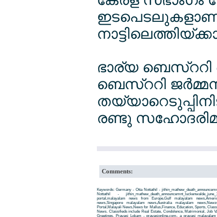
ഇടപെടലുകളാണ് 
നാട്ടിലെത്തിയ്ക
ഭാര്യ ബെസ്ററി ച
ബെസ്ററി ജര്‍മ്മ
തയ്യാറെടുപ്പിന
രണ്ടു സഹോദരിമാര
Comments:
Keywords: Germany - Otta Nottathil - jithin_mathew_death_announce
Nottathil - jithin_mathew_death_announcemnt_luckenwalde_ju
portal,malayalam news from Europe,Gulf malayalam news,Amer
news,Singapore malayalam news,Australia malayalam news,New
Portal,Malayali News,News for Mallus,Finance, Education, Sports, Classif
News. Classifieds include Real Estate, Condolence, Matrimonial, Job Va
Greetings. Pravasi Lokam - pravasionline.com- a pravasi malayala