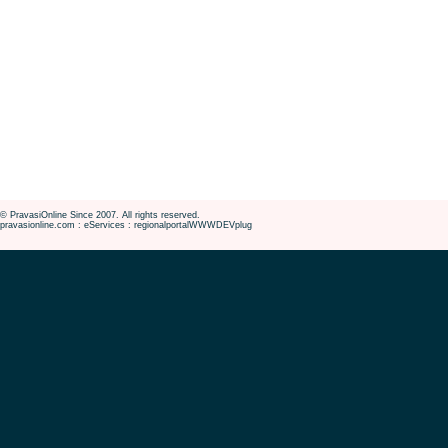
© PravasiOnline Since 2007. All rights reserved.
pravasionline.com : eServices : regionalportalWWWDEVplug