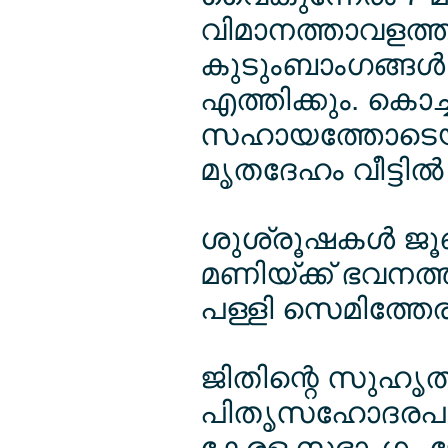
വിമാനത്താവളത്തി
കുടുംബാംഗങ്ങള്‍
എത്തിക്കും. കൊച്
സഹായത്തോടെയ
മൃതദേഹം വീട്ടില്‍
ശുശ്രൂഷകള്‍ ജൂണ
മണിയ്ക്ക് ഭവനത്തി
പള്ളി സെമിത്തേരി
ജിതിന്റെ സുഹൃത്
പിതൃസഹോദരപുത്
കേരള സഭാംഗം ജേ