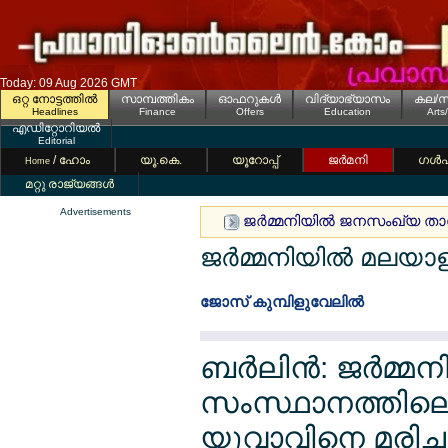
Today: 09 Aug 2026 GMT
ഒറ്റ നോട്ടത്തില്‍
സാമ്പത്തികം
ഓഫറുകള്‍
വിദ്യാഭ്യാസം
കല/സ
Headlines
Finance
Offers
Education
Arts
എഡിറ്റോറിയല്‍
Editorial
/ ഹോം
യൂ.കെ.
യൂറോപ്പ്
ജര്‍മനി
ഗള്‍
Home
മറ്റു രാജ്യങ്ങള്‍
Advertisements
ജര്‍മ്മനിയില്‍ ജനസംഖ്യ താ
ജര്‍മ്മനിയില്‍ മലയാ
ജോസ് കുമ്പിളുവേലില്‍
ബര്‍ലിന്‍: ജര്‍മ്
സംസ്ഥാനത്തിലെ 
യുവാവിനെ മരിച്ച