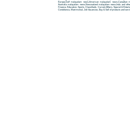
Europe,Gulf malayalam news,American malayalam news,Canadian m
Australia malayalam news,Newzealand malayalam news,Inda and other
Finance, Education, Sports, Classifieds, Current Affairs, Special & Enter
Condolence, Matrimonial, Job Vacancies, Buy & Sell of products and servi