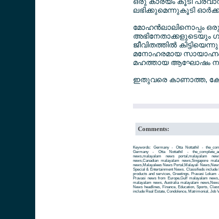
ഒരു കാര്യം കൂടി പ്രവാസ
ലഭിക്കുമെന്നുകൂടി ഓര്‍ക്
മോഹന്‍ലാലിനൊപ്പം ഒരു
അഭിനേതാക്കളുടെയും ഗായ
ജീവിതത്തില്‍ കിട്ടിയെന
മനോഹരമായ സായാഹ്നം ആസ
മഹത്തായ ആഘോഷം നഷ്ടപ
ഇതുവരെ കാണാത്ത, കേള്‍ക
Comments:
Keywords: Germany - Otta Nottathil - the_comp
Germany - Otta Nottathil - the_complete_acto
news,malayalam news portal,malayalam ne
news,Canadian malayalam news,Singapore mal
news,Malayalees News Portal,Malayali News,News fo
Special & Entertainment News. Classifieds include 
products and services, Greetings. Pravasi Lokam 
Pravasi news from Europe,Gulf malayalam news
malayalam news, Australia malayalam news,Newze
News headlines, Finance, Education, Sports, Class
include Real Estate, Condolence, Matrimonial, Job V