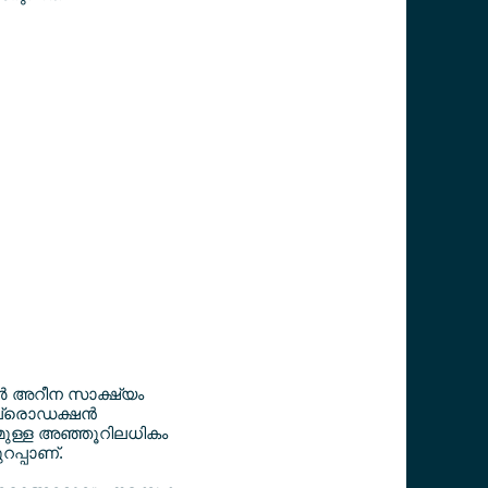
്‍ അറീന സാക്ഷ്യം
്രൊഡക്ഷന്‍
നുമുള്ള അഞ്ഞൂറിലധികം
റപ്പാണ്.