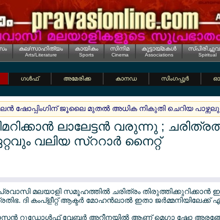
സം
കല/സാഹിത്യം
കായികം
സിനിമ
കൂട്ടായ്മകള്‍
സ്പിരിച്ചുവ
Arts/Literature
Sports
Cinema
Associations
Spiritual
ഗള്‍ഫ്
അമേരിക്ക
കാനഡ
സിംഗപ്പൂര്‍
ഓസ
്‍ ഷോപ്പിംഗിന് ജൂലൈ മുതല്‍ അധിക നികുതി ചെറിയ പാഴ്സലുകള
ിമറിക്കാന്‍ ലാലേട്ടന്‍ വരുന്നു ; ചരിത്ര
റ്റവും വലിയ സ്ററാര്‍ നൈറ്റ്
െ പ്രവാസി മലയാളി സമൂഹത്തില്‍ ചരിത്രം തിരുത്തിക്കുറിക്കാന്‍ ഇ
ഭ. ദി കംപ്ളീറ്റ് ആക്ടര്‍ മോഹന്‍ലാല്‍ ഇതാ ജര്‍മ്മനിയിലേക്ക് എ
ൗസന്‍ റുഡോള്‍ഫ് വേബര്‍ അറീനയില്‍ ആണ് മെഗാ ഷോ അരങ്ങേ