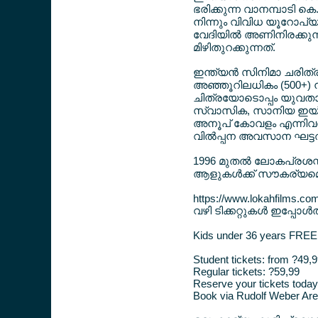
ഭരിക്കുന്ന വാനമ്പാടി കെ
നിന്നും വിവിധ യൂറോപ്യ
വേദിയില്‍ അണിനിരക്കുന്
മിഴിതുറക്കുന്നത്.
ഇന്ത്യന്‍ സിനിമാ ചരിത്ര
അഞ്ഞൂറിലധികം (500+) ന
ചിത്രയോടൊപ്പം യുവതാ
സ്വാസിക, സാനിയ ഇയ്യപ്
അനൂപ് കോവളം എന്നിവരടങ
വില്‍പ്പന അവസാന ഘട്ടത
1996 മുതല്‍ ലോകപ്രശ
ആളുകള്‍ക്ക് സൗകര്യമൊര
https://www.lokahfilms.co
വഴി ടിക്കറ്റുകള്‍ ഇപ്പോ
Kids under 36 years FREE 
Student tickets: from ?49,
Regular tickets: ?59,99
Reserve your tickets today
Book via Rudolf Weber Aren