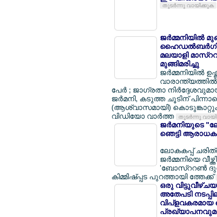
തുടര്‍ന്നു വായിക്കുക
ജര്‍മ്മനിയില്‍ മ
ഹൈഡല്‍ബര്‍ഗില്
മലയാളി മാസ്ററര്
മുങ്ങിമരിച്ചു
ജര്‍മ്മനിയില്‍ ഉ
വാരാന്ത്യത്തില്‍ 
പേര്‍ ; ജാഗ്രതാ നിര്‍ദ്ദേശവുമ
ജര്‍മനി, കടുത്ത ചൂടിന് പിന്നാ
(ആശ്വാസമായി) കൊടുങ്കാറ്റും 
വിഡിയോ വാര്‍ത്ത
തുടര്‍ന്നു വായ
ജര്‍മനിയുടെ "ലോ
ഞെട്ടി ആരാധകര
ലോകകപ്പ് ചരിത്ര
ജര്‍മ്മനിയെ വീഴ്ത
'ബോസ്ററണ്‍ ദുര
കിമ്മിഷ്പ്പട പുറത്തായി ത്തേക്ക്
ഒരു വിട്ടുവീഴ്ച
അതേപടി നടപ്പിലാക
വിപ്ളവകരമായ പ
പ്രഖ്യാപനവുമാ