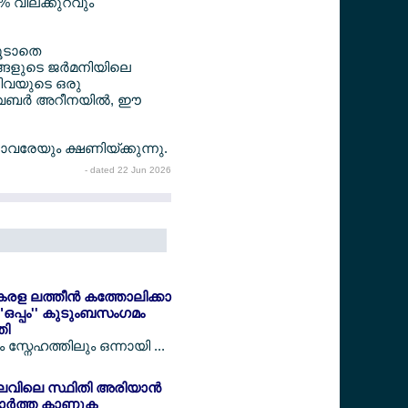
0% വിലക്കുറവും
കൂടാതെ
്ങളുടെ ജര്‍മനിയിലെ
്നിവയുടെ ഒരു
വേബര്‍ അറീനയില്‍, ഈ
ാവരേയും ക്ഷണിയ്ക്കുന്നു.
- dated 22 Jun 2026
േരള ലത്തീന്‍ കത്തോലിക്കാ
"ഒപ്പം'' കുടുംബസംഗമം
തി
സ്നേഹത്തിലും ഒന്നായി ...
ലവിലെ സ്ഥിതി അരിയാന്‍
ര്‍ത്ത കാണുക