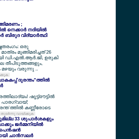
ുങ്ങിമരണം ;
‍ നെക്കാര്‍ നദിയില്‍
‍ ബിരുദ വിദ്യാര്‍ത്ഥി
ഷ്ണതരംഗം: ഒരു
മാത്രം മുങ്ങിമരിച്ചത് 26
ായി ഡി.എല്‍.ആര്‍.ജി, ഉരുകി
ലെ തീപിടുത്തങ്ങളും,
മഴയും വരുന്നു ..
ിക്കുക
കകപ്പ് ദുരന്തം"ത്തില്‍
്‍
ത്തിലാദ്യം! ഷൂട്ട്ഔട്ടില്‍
്തി പാരഗ്വായ്;
ന്ത'ത്തില്‍ കണ്ണീരോടെ
തുടര്‍ന്നു വായിക്കുക
യുമില്ല 33 ശുപാര്‍ശകളും
്കും ജര്‍മ്മനിയില്‍
െന്‍ഷന്‍
യി ചാന്‍സലര്‍