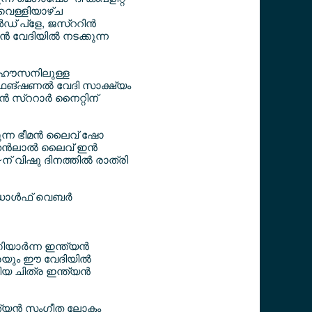
് വെള്ളിയാഴ്ച
് പ്ളേ, ജസ്ററിന്‍
്‍ വേദിയില്‍ നടക്കുന്ന
ര്‍ഹൗസനിലുള്ള
ടി~ഫങ്ഷണല്‍ വേദി സാക്ഷ്യം
‍ സ്ററാര്‍ നൈറ്റിന്
ന്ന ഭീമന്‍ ലൈവ് ഷോ
ാഹന്‍ലാല്‍ ലൈവ് ഇന്‍
~ന് വിഷു ദിനത്തില്‍ രാത്രി
ള്‍ഫ് വെബര്‍
ര്‍ന്ന ഇന്ത്യന്‍
ത്രയും ഈ വേദിയില്‍
യ ചിത്ര ഇന്ത്യന്‍
്ത്യന്‍ സംഗീത ലോകം