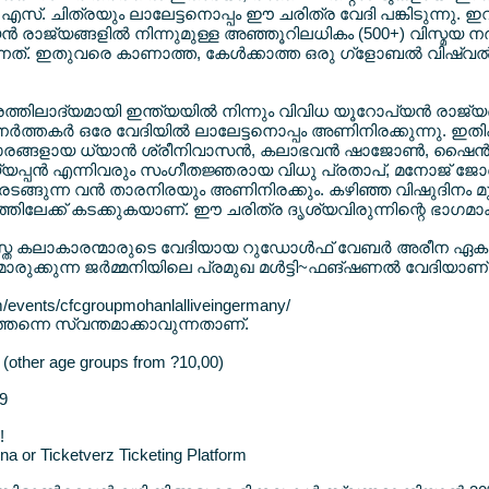
.എസ്. ചിത്രയും ലാലേട്ടനൊപ്പം ഈ ചരിത്ര വേദി പങ്കിടുന്നു. ഇവര്
ന്‍ രാജ്യങ്ങളില്‍ നിന്നുമുള്ള അഞ്ഞൂറിലധികം (500+) വിസ്മയ നര
നത്. ഇതുവരെ കാണാത്ത, കേള്‍ക്കാത്ത ഒരു ഗ്ളോബല്‍ വിഷ്വല്‍ ട
ത്തിലാദ്യമായി ഇന്ത്യയില്‍ നിന്നും വിവിധ യൂറോപ്യന്‍ രാജ്യങ്
ര്‍ത്തകര്‍ ഒരേ വേദിയില്‍ ലാലേട്ടനൊപ്പം അണിനിരക്കുന്നു
രങ്ങളായ ധ്യാന്‍ ശ്രീനിവാസന്‍, കലാഭവന്‍ ഷാജോണ്‍, ഷൈന്‍ ട
പന്‍ എന്നിവരും സംഗീതജ്ഞരായ വിധു പ്രതാപ്, മനോജ് ജോര്
്ങുന്ന വന്‍ താരനിരയും അണിനിരക്കും. കഴിഞ്ഞ വിഷുദിനം മുതല്‍
്തിലേക്ക് കടക്കുകയാണ്. ഈ ചരിത്ര ദൃശ്യവിരുന്നിന്റെ ഭാഗമാക
സ്ത കലാകാരന്മാരുടെ വേദിയായ റുഡോള്‍ഫ് വേബര്‍ അരീന ഏകദേ
ുക്കുന്ന ജര്‍മ്മനിയിലെ പ്രമുഖ മള്‍ട്ടി~ഫങ്ഷണല്‍ വേദിയാണ്
m/events/cfcgroupmohanlalliveingermany/
ള്‍ത്തന്നെ സ്വന്തമാക്കാവുന്നതാണ്.
(other age groups from ?10,00)
99
!
a or Ticketverz Ticketing Platform