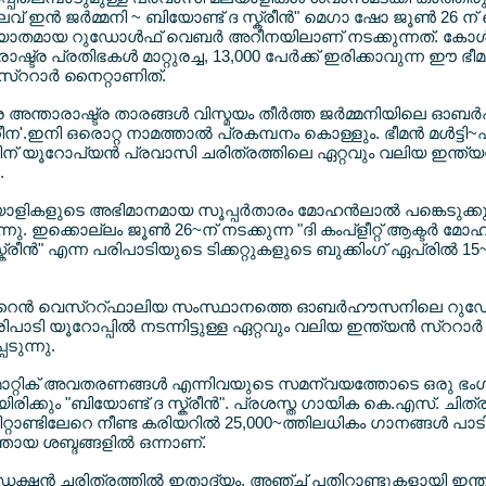
് ഇന്‍ ജര്‍മ്മനി ~ ബിയോണ്ട് ദ സ്ക്രീന്‍" മെഗാ ഷോ ജൂണ്‍ 26 ന
മായ റുഡോള്‍ഫ് വെബര്‍ അറീനയിലാണ് നടക്കുന്നത്. കോള്‍ഡ
്ട്ര പ്രതിഭകള്‍ മാറ്റുരച്ച, 13,000 പേര്‍ക്ക് ഇരിക്കാവുന്ന ഈ ഭീമന
സ്ററാര്‍ നൈറ്റാണിത്.
 അന്താരാഷ്ട്ര താരങ്ങള്‍ വിസ്മയം തീര്‍ത്ത ജര്‍മ്മനിയിലെ ഓബ
ന'.ഇനി ഒരൊറ്റ നാമത്താല്‍ പ്രകമ്പനം കൊള്ളും. ഭീമന്‍ മള്‍ട്
ന് യൂറോപ്യന്‍ പ്രവാസി ചരിത്രത്തിലെ ഏറ്റവും വലിയ ഇന്ത്യന്
.
ാളികളുടെ അഭിമാനമായ സൂപ്പര്‍താരം മോഹന്‍ലാല്‍ പങ്കെടുക്കു
്നു. ഇക്കൊല്ലം ജൂണ്‍ 26~ന് നടക്കുന്ന "ദി കംപ്ളീറ്റ് ആക്ടര്‍ മേ
സ്ക്രീന്‍" എന്ന പരിപാടിയുടെ ടിക്കറ്റുകളുടെ ബുക്കിംഗ് ഏപ്രില്‍ 15
ത്റൈന്‍ വെസ്ററ്ഫാലിയ സംസ്ഥാനത്തെ ഓബര്‍ഹൗസനിലെ റുഡോ
ാടി യൂറോപ്പില്‍ നടന്നിട്ടുള്ള ഏറ്റവും വലിയ ഇന്ത്യന്‍ സ്ററാര്‍
ടുന്നു.
ാറ്റിക് അവതരണങ്ങള്‍ എന്നിവയുടെ സമന്വയത്തോടെ ഒരു ഭംഗിയാ
ിരിക്കും "ബിയോണ്ട് ദ സ്ക്രീന്‍". പ്രശസ്ത ഗായിക കെ.എസ്. ചി
്റാണ്ടിലേറെ നീണ്ട കരിയറില്‍ 25,000~ത്തിലധികം ഗാനങ്ങള്‍ പാടി
യ ശബ്ദങ്ങളില്‍ ഒന്നാണ്.
ഡക്ഷന്‍ ചരിത്രത്തില്‍ ഇതാദ്യം, അഞ്ച് പതിറ്റാണ്ടുകളായി ഇന