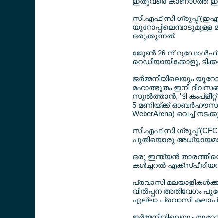
ഇതുവരെ കാണാ0ത്ത ഇതുവ
സി.എഫ്.സി ഗ്രൂപ്പ് (ഇ
യൂറോപ്പിലെമ്പാടുമുള്ള
ഒരുക്കുന്നത്.
ജേൂണ്‍ 26 ന് റുഡോള്‍ഫ
റെഡിയായിക്കോളൂ, ടിക്കറ
ജര്‍മ്മനിയിലെയും യൂറോ
മഹാത്ഭുതം ഇനി ദിവസങ്ങള
സുല്‍ത്താന്‍, 'ദി കംപ്ളീ
5 മണിയ്ക്ക് ഓബര്‍ഹൗസന
WeberArena) വെച്ച് നടക്കു
സി.എഫ്.സി ഗ്രൂപ്പ് (CFC
പുതിയൊരു അധ്യായമാണ് 
ഒരു ഇന്ത്യന്‍ താരത്തിന്
കള്‍ച്ചറല്‍ എക്സ്പീരിയ
പ്രവാസി മലയാളികള്‍ക്ക്
വില്‍പ്പന അതിവേഗം പുരോ
എല്ലാ പ്രവാസി കലാപ്
ജര്‍മ്മനിയിലെയും യൂറോ