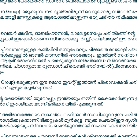
രെ കേള്‍ക്കാത്ത ഡാന്‍സ് പെര്‍ഫോമന്‍സുകളുടെ ഗംഭീര അരങ
എഇ Group) ഒരുക്കുന്ന ഈ ദൃശ്യവിരുന്ന് വെറുമൊരു സ്റേറജ് 
 മലയാളി മനസ്സുകളെ ആവേശത്തിലാഴ്ത്തുന്ന ഒരു ചരിത്ര നിമിഷമാ
് വെബര്‍ അറീന, ഓബര്‍ഹൗസന്‍, ലാലേട്ടനൊപ്പം ചരിത്രത്തിന്റെ
്റുകള്‍ ഇപ്പോള്‍ത്തന്നെ സ്വന്തമാക്കൂ. മിസ്സ് ചെയ്യരുത് ഈ മഹ
പ്പിലെമ്പാടുമുള്ള കണ്‍പീലി ഒന്നുപോലും ചിമ്മാതെ മലയാളി പ
്‍ക്കുള്ളില്‍ ഓബര്‍ഹൗസനില്‍ അരങ്ങേറും. ഇന്ത്യന്‍ സിനിമാ 
റ്റ് ആക്ടര്‍' മോഹന്‍ലാല്‍ പങ്കെടുക്കുന്ന ബ്രപ്മാണ്ഡ സ്റേറജ് 
ിലെ പ്രശസ്തമായ റുഡോള്‍ഫ് വെബര്‍ അറീനയില്‍(പ്രവേശനം 4 
ം.
 Group) ഒരുക്കുന്ന ഈ മെഗാ ഇവന്റ് ഇന്ത്യന്‍ പ്രൊഡക്ഷന്‍ ചരി
എഴുതിച്ചേര്‍ക്കുന്നത്.
റെ ഷോയ്ക്കായി യൂറോപ്പും ഇന്ത്യയും തമ്മില്‍ കൈകോര്‍ക്കുന
ന്‍സ് ഇതാദ്യമായാണ് ജര്‍മ്മനിയില്‍ എത്തുന്നത്.
 അഭിമാനത്തോടെ സാക്ഷ്യം വഹിക്കാന്‍ സാധിക്കുന്ന ഈ ചരിത്ര നി
ഗമിക്കുകയാണ്. ടിക്കറ്റുകള്‍ മുന്‍കൂട്ടി ബുക്ക് ചെയ്ത് ഈ ദൃശ്
രേമികളെയും സ്വാഗതം ചെയ്യുന്നതായി സംഘാടകര്‍ അറിയിച്ച
പ്പിലെമ്പാടുമുള്ള പ്രവാസി മലയാളികള്‍ ശ്വാസമടക്കി കാത്തിരുന്