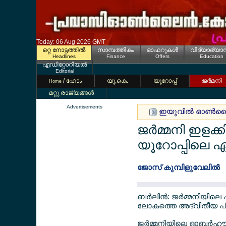
Today: 06 Aug 2026 GMT
ഒറ്റ നോട്ടത്തില്‍
സാമ്പത്തികം
ഓഫറുകള്‍
വിദ്യാഭ്യാ
Headlines
Finance
Offers
Education
എഡിറ്റോറിയല്‍
Editorial
/ ഹോം
യൂ.കെ.
യൂറോപ്പ്
ജര്‍മനി
Home
മറ്റു രാജ്യങ്ങള്‍
Advertisements
ഇയുവില്‍ ഓണ്‍ലൈന
ജര്‍മ്മനി ഇളക്ക
യൂറോപ്പിലെ ഏ
ജോസ് കുമ്പിളുവേലില്‍
ബര്‍ലിന്‍: ജര്‍മ്മനിയില
ലോകത്തെ അദ്വിതീയ പ്രതി
ജര്‍മ്മനിയിലെ ഓബര്‍ഹ