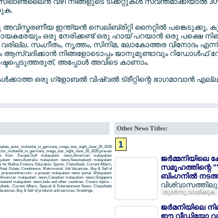
ിഓണ്‍ലൈന്‍ വഴി നിങ്ങളുടെ ടിക്കറ്റുകള്‍ സ്വന്തമാക്കിയാല്‍ 3
കുക.
 അവിസ്മരണീയ ഇന്ത്യന്‍ സെലിബ്രിറ്റി നൈറ്റില്‍ പങ്കെടുക്കൂ, 
കരേയും ഒരു നേരിക്കണ്ട് ഒരു ഹായ് പറയാന്‍ ഒരു പക്ഷെ നിങ
്നു വരില്ല. സംഗീതം, നൃത്തം, സിനിമ, ലോകോത്തര വിനോദം എന
്വദിക്കാന്‍ നിങ്ങളോടൊപ്പം ജാനുമുണ്ടാവും റിഡോള്‍ഫ് 
്പെടുത്തരുത്, അപ്പോള്‍ അവിടെ കാണാം.
്കാത്ത ഒരു ഗ്ളോബല്‍ വിഷ്വല്‍ ട്രീറ്റിന്റെ ഭാഗമാവാന്‍ എല്ല
Other News Titles:
1
lete_actor_mohanlal_in_germany_mega_star_night_June_26_2026
r_mohanlal_in_germany_mega_star_night_June_26_2026,pravasi
ws from Europe,Gulf malayalam news,American malayalam
ജര്‍മ്മനിയിലെ ക
ayalam news,Australia malayalam news,Newzealand malayalam
r Mallus,Finance, Education, Sports, Classifieds, Current Affairs,
സമൂഹത്തിന്റെ "
Real Estate, Condolence, Matrimonial, Job Vacancies, Buy & Sell of
- pravasionline.com- a pravasi malayalam news portal. Malayalam
ബിംഗനില്‍ നടത്
,American malayalam news,Canadian malayalam news,Singapore
aland malayalam news,Inda and other countries. Covers topics -
വിശ്വാസത്തിലും 
ifieds, Current Affairs, Special & Entertainment News. Classifieds
acancies, Buy & Sell of products and services, Greetings.
തുടര്‍ന്നു വായിക്കുക
ജര്‍മനിയിലെ നി
ഈ വീഡിയോ വാ