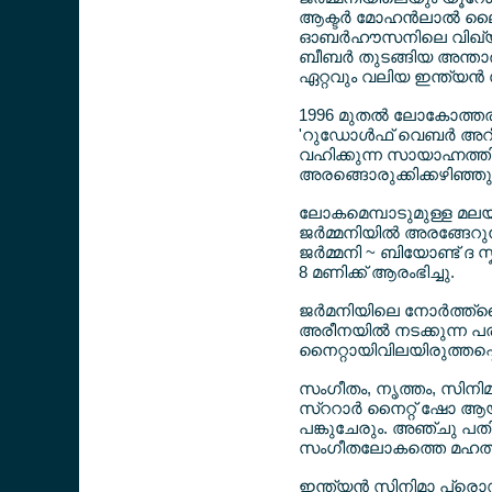
ആക്ടര്‍ മോഹന്‍ലാല്‍ ലൈവ
ഓബര്‍ഹൗസനിലെ വിഖ്യാത
ബീബര്‍ തുടങ്ങിയ അന്താരാഷ
ഏറ്റവും വലിയ ഇന്ത്യന്‍ 
1996 മുതല്‍ ലോകോത്തര
'റുഡോള്‍ഫ് വെബര്‍ അറീ
വഹിക്കുന്ന സായാഹ്നത്തി
അരങ്ങൊരുക്കിക്കഴിഞ്ഞു
ലോകമെമ്പാടുമുള്ള മലയ
ജര്‍മ്മനിയില്‍ അരങ്ങേറുന
ജര്‍മ്മനി ~ ബിയോണ്ട് ദ 
8 മണിക്ക് ആരംഭിച്ചു.
ജര്‍മനിയിലെ നോര്‍ത്
അരീനയില്‍ നടക്കുന്ന പരിപ
നൈറ്റായിവിലയിരുത്തപ്പെ
സംഗീതം, നൃത്തം, സിനിമ
സ്ററാര്‍ നൈറ്റ് ഷോ ആയ
പങ്കുചേരും. അഞ്ചു പതിറ
സംഗീതലോകത്തെ മഹത്താ
ഇന്ത്യന്‍ സിനിമാ പ്രൊ