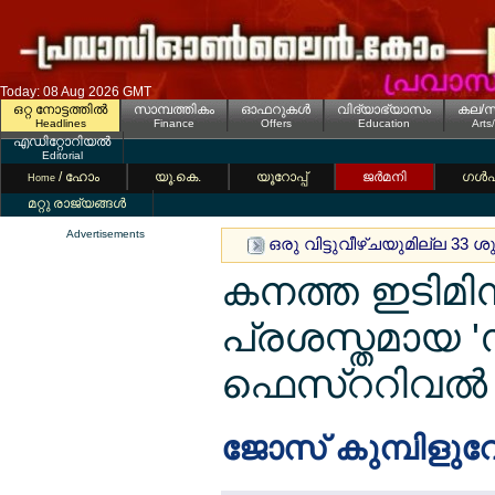
Today: 08 Aug 2026 GMT
ഒറ്റ നോട്ടത്തില്‍
സാമ്പത്തികം
ഓഫറുകള്‍
വിദ്യാഭ്യാസം
കല/സ
Headlines
Finance
Offers
Education
Arts
എഡിറ്റോറിയല്‍
Editorial
/ ഹോം
യൂ.കെ.
യൂറോപ്പ്
ജര്‍മനി
ഗള്‍
Home
മറ്റു രാജ്യങ്ങള്‍
Advertisements
ഒരു വിട്ടുവീഴ്ചയുമില്ല 33 
കനത്ത ഇടിമിന്ന
പ്രശസ്തമായ 
ഫെസ്ററിവല്‍ ത
ജോസ് കുമ്പിളുവേ