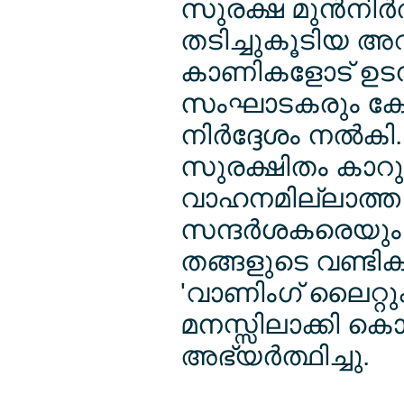
സുരക്ഷ മുന്‍നിര്
തടിച്ചുകൂടിയ അ
കാണികളോട് ഉടനട
സംഘാടകരും കോ
നിര്‍ദ്ദേശം നല്‍ക
സുരക്ഷിതം കാറ
വാഹനമില്ലാത്ത സ
സന്ദര്‍ശകരെയും
തങ്ങളുടെ വണ്ടികള
'വാണിംഗ് ലൈറ്റുകള്
മനസ്സിലാക്കി കെ
അഭ്യര്‍ത്ഥിച്ചു.