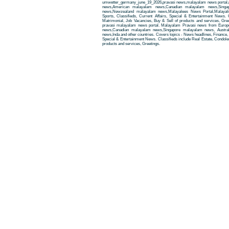
umwetter_germany_june_19_2026,pravasi news,malayalam news portal
news,American malayalam news,Canadian malayalam news,Singap
news,Newzealand malayalam news,Malayalees News Portal,Malayali
Sports, Classifieds, Current Affairs, Special & Entertainment News. 
Matrimonial, Job Vacancies, Buy & Sell of products and services, Gre
pravasi malayalam news portal. Malayalam Pravasi news from Euro
news,Canadian malayalam news,Singapore malayalam news, Austra
news,Inda and other countries. Covers topics - News headlines, Finance, E
Special & Entertainment News. Classifieds include Real Estate, Condole
products and services, Greetings.