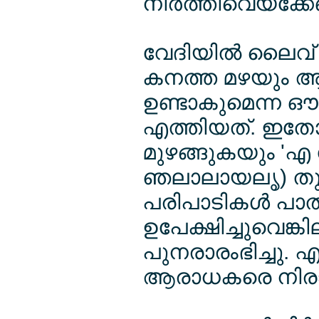
നിര്‍ത്തിവെയ്ക്കേണ
വേദിയില്‍ ലൈവ് 
കനത്ത മഴയും ആലിപ
ഉണ്ടാകുമെന്ന ഔദ
എത്തിയത്. ഇതേ
മുഴങ്ങുകയും 'എ 
ഞലാലായലൃ) തുട
പരിപാടികള്‍ പാത
ഉപേക്ഷിച്ചുവെങ്കി
പുനരാരംഭിച്ചു. എന
ആരാധകരെ നിരാശ