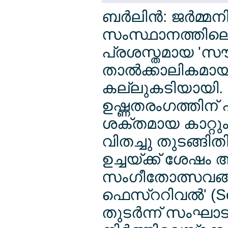
ബര്‍ലിന്‍: ജര്‍മ്
സംസ്ഥാനത്തിലെ
പ്രശസ്തമായ 'സ
താല്‍ക്കാലികമായി
കല്ലുകടിയായി. ജ
ഉഷ്ണതരംഗത്തിന് പി
ശക്തമായ കാറ്റും
വിതച്ചു തുടങ്ങി
ഉച്ചയ്ക്ക് ശേഷം 
സംഗീതോത്സവങ്
ഫെസ്ററിവല്‍' (S
തുടര്‍ന്ന് സംഘാട