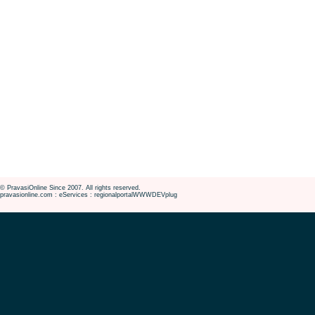
© PravasiOnline Since 2007. All rights reserved.
pravasionline.com : eServices : regionalportalWWWDEVplug