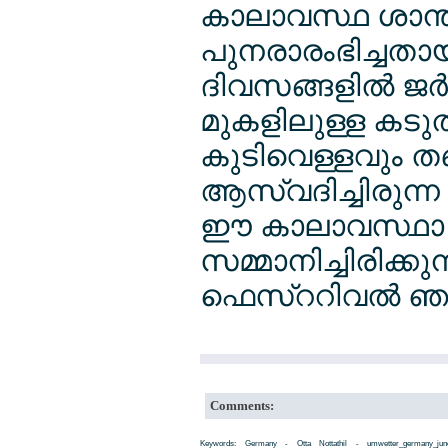
കാലാവസ്ഥ ശാന്
പുനരാരംഭിച്ചതാ
ദിവസങ്ങളില്‍ ജര്‍
മുകളിലുള്ള കടുത
കുടിവെള്ളവും ത
ആസ്വദിച്ചിരുന്ന 
ഈ കാലാവസ്ഥാ 
സമ്മാനിച്ചിരിക്കു
ഫെസ്ററിവല്‍ ഞ
Comments:
Keywords: Germany - Otta Nottathil - umwetter_germany_ju