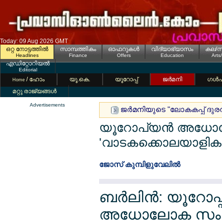
Today: 09 Aug 2026 GMT
ഒറ്റ നോട്ടത്തില്‍
സാമ്പത്തികം
ഓഫറുകള്‍
വിദ്യാഭ്യാസം
കല/സ
Headlines
Finance
Offers
Education
Arts
എഡിറ്റോറിയല്‍
Editorial
/ ഹോം
യൂ.കെ.
യൂറോപ്പ്
ജര്‍മനി
ഗള്‍
Home
മറ്റു രാജ്യങ്ങള്‍
Advertisements
ജര്‍മനിയുടെ "ലോകകപ്പ് ദുരന
യൂറോപ്യന്‍ അധോല
'വാടകക്കൊലയാളികള
ജോസ് കുമ്പിളുവേലില്‍
ബര്‍ലിന്‍: യൂറോ
അധോലോക സംഘ