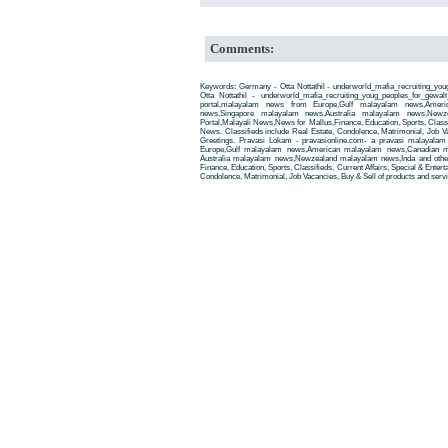
Comments:
Keywords: Germany - Otta Nottathil - underworld_mafia_recruiting_yo
Otta Nottathil - underworld_mafia_recruiting_youg_peoples_for_gew
portal,malayalam news from Europe,Gulf malayalam news,Amer
news,Singapore malayalam news,Australia malayalam news,New
Portal,Malayali News,News for Mallus,Finance, Education, Sports, Classif
News. Classifieds include Real Estate, Condolence, Matrimonial, Job Va
Greetings. Pravasi Lokam - pravasionline.com- a pravasi malayala
Europe,Gulf malayalam news,American malayalam news,Canadian m
Australia malayalam news,Newzealand malayalam news,Inda and other
Finance, Education, Sports, Classifieds, Current Affairs, Special & Enter
Condolence, Matrimonial, Job Vacancies, Buy & Sell of products and servi