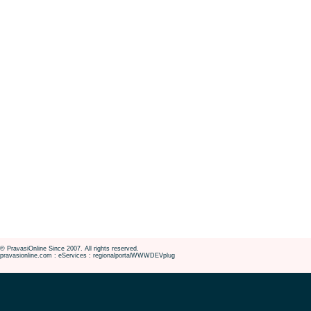
© PravasiOnline Since 2007. All rights reserved.
pravasionline.com : eServices : regionalportalWWWDEVplug