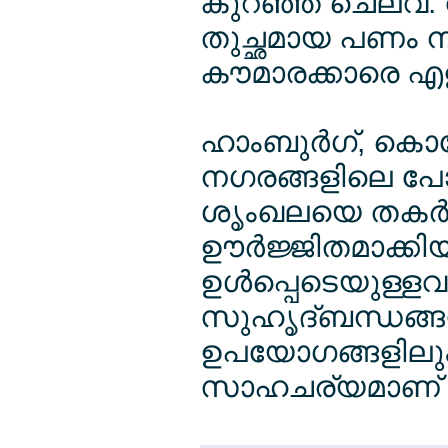
കുറഞ്ഞ ചെലവ്: വ
തുച്ഛമായ പണം നല
കൗമാരക്കാരെ എളുപ
ഹാംബുര്‍ഗ്, കൊളേ
നഗരങ്ങളിലെ പേ
ശൃംഖലയെ തകര്
ഊര്‍ജ്ജിതമാക്കിയ
ഉള്‍പ്പെടെയുള്ളവ
സുഹൃദ്ബന്ധങ്ങ
ഉപയോഗങ്ങളിലും
സാഹചര്യമാണ് ഇ