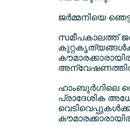
ജര്‍മ്മനിയെ ഞെട്
സമീപകാലത്ത് ജര്
കുറ്റകൃത്യങ്ങള്‍
കൗമാരക്കാരായിരു
അന്വേഷണത്തില്‍ 
ഹാംബുര്‍ഗിലെ വെ
പ്രാദേശിക അധോ
വെടിവെപ്പുകള്‍ക്
കൗമാരക്കാരായിരു