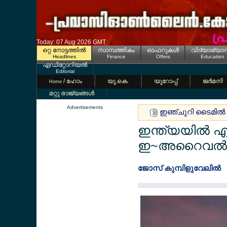
Today: 07 Aug 2026 GMT
ഒറ്റ നോട്ടത്തില്‍
സാമ്പത്തികം
ഓഫറുകള്‍
വിദ്യാഭ്യാ
Headlines
Finance
Offers
Education
എഡിറ്റോറിയല്‍
Editorial
/ ഹോം
യൂ.കെ.
യൂറോപ്പ്
ജര്‍മനി
Home
മറ്റു രാജ്യങ്ങള്‍
Advertisements
ഇഞ്ചുറി ടൈമില്‍
ഇന്ത്യയില്‍ എത
ഇ~അറൈവല്‍ കാ
ജോസ് കുമ്പിളുവേലില്‍