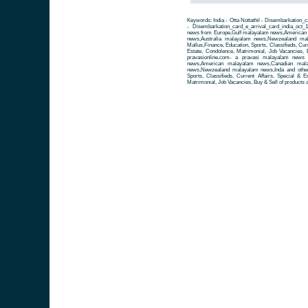
Keywords: India - Otta Nottathil - Disembarkation_c
- Disembarkation_card_e_arrival_card_india_oct
news from Europe,Gulf malayalam news,American
news,Australia malayalam news,Newzealand ma
Mallus,Finance, Education, Sports, Classifieds, Cur
Estate, Condolence, Matrimonial, Job Vacancies, 
pravasionline.com- a pravasi malayalam news
news,American malayalam news,Canadian mala
news,Newzealand malayalam news,Inda and other 
Sports, Classifieds, Current Affairs, Special & 
Matrimonial, Job Vacancies, Buy & Sell of products 