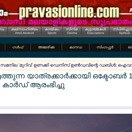
സം
കല/സാഹിത്യം
കായികം
സിനിമ
കൂട്ടായ്മകള്‍
സ്പിരിച്ചുവ
Arts/Literature
Sports
Cinema
Associations
Spiritual
ഗള്‍ഫ്
അമേരിക്ക
കാനഡ
സിംഗപ്പൂര്‍
ഓസ
 സമനില 'മുറിവ്' ഉണക്കി ഡെനിസ് ഉണ്‍ഡവിന്റെ ഡബിള്‍; ഐവറ
്തുന്ന യാത്രക്കാര്‍ക്കായി ഒക്ടോബര്‍ 
ര്‍ഡ് ആരംഭിച്ചു