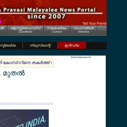
Tell Your Friend
ല്‍
ക്ളാസ്സിഫൈഡ്സ്
സമകാലികം
വാഹനങ്ങള്‍
Classifieds
Current
Vehicles
്ട്രേലിയ
ന്യൂസിലാന്റ്
ഇന്‍ഡ്യ
Advertisements
ി കോസ്ററിനെ തകര്‍ത്ത് ജര്‍മനിക്ക് ആവേശജയം
ജര്‍മ്മന
1 മുതല്‍