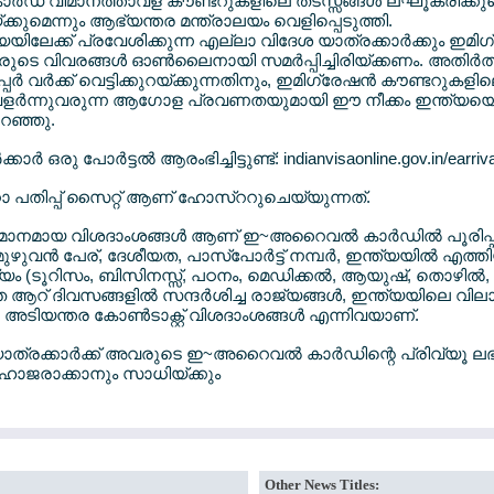
ഡ് വിമാനത്താവള കൗണ്ടറുകളിലെ തടസ്സങ്ങള്‍ ലഘൂകരിക്കുമെന്ന
ക്കുമെന്നും ആഭ്യന്തര മന്ത്രാലയം വെളിപ്പെടുത്തി.
ത്യയിലേക്ക് പ്രവേശിക്കുന്ന എല്ലാ വിദേശ യാത്രക്കാര്‍ക്കും ഇമി
ുടെ വിവരങ്ങള്‍ ഓണ്‍ലൈനായി സമര്‍പ്പിച്ചിരിയ്ക്കണം. അതിര്‍ത
പര്‍ വര്‍ക്ക് വെട്ടിക്കുറയ്ക്കുന്നതിനും, ഇമിഗ്രേഷന്‍ കൗണ്ടറുകളി
 വളര്‍ന്നുവരുന്ന ആഗോള പ്രവണതയുമായി ഈ നീക്കം ഇന്ത്യയെ യേ
റഞ്ഞു.
‍ ഒരു പോര്‍ട്ടല്‍ ആരംഭിച്ചിട്ടുണ്ട്: indianvisaonline.gov.in/earriva
റ്റാ പതിപ്പ് സൈറ്റ് ആണ് ഹോസ്ററുചെയ്യുന്നത്.
മാനമായ വിശദാംശങ്ങള്‍ ആണ് ഇ~അറൈവല്‍ കാര്‍ഡില്‍ പൂരിപ്പിയക
ുവന്‍ പേര്, ദേശീയത, പാസ്പോര്‍ട്ട് നമ്പര്‍, ഇന്ത്യയില്‍ എത്
േശ്യം (ടൂറിസം, ബിസിനസ്സ്, പഠനം, മെഡിക്കല്‍, ആയുഷ്, തൊഴില
 ആറ് ദിവസങ്ങളില്‍ സന്ദര്‍ശിച്ച രാജ്യങ്ങള്‍, ഇന്ത്യയിലെ വ
, അടിയന്തര കോണ്‍ടാക്റ്റ് വിശദാംശങ്ങള്‍ എന്നിവയാണ്.
, യാത്രക്കാര്‍ക്ക് അവരുടെ ഇ~അറൈവല്‍ കാര്‍ഡിന്റെ പ്രിവ്യൂ ലഭി
് ഹാജരാക്കാനും സാധിയ്ക്കും
Other News Titles: