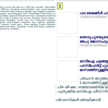
1
ard_e_arrival_card_india_oct_1_2025_new_rule India - Otta Nottathil
_1_2025_new_rule,pravasi news,malayalam news portal,malayalam
 malayalam news,Canadian malayalam news,Singapore malayalam
ഫാ.മൈക്കിള്‍ പനച
layalam news,Malayalees News Portal,Malayali News,News for
rent Affairs, Special & Entertainment News. Classifieds include Real
തുടര്‍ന്നു വായിക്കുക
Buy & Sell of products and services, Greetings. Pravasi Lokam -
 portal. Malayalam Pravasi news from Europe,Gulf malayalam
yalam news,Singapore malayalam news, Australia malayalam
countries. Covers topics - News headlines, Finance, Education,
Entertainment News. Classifieds include Real Estate, Condolence,
and services, Greetings.
തൊടുപുഴയുടെ
അപു ജോസഫുമ
തുടര്‍ന്നു വായിക്കുക
ഒസിഐ ചട്ടങ്ങളില്
പാസ്പോര്‍ട്ട് പു
മാസത്തിനുള്ളില്‍
പ്രധാന മാറ്റങ്ങള്‍
3 മാസത്തിനുള്ള
; പിഴ ശി-ക്ഷ ; ബയോമെട്രിക് 
; പുതുക്കിയ ഒസിഐ ഫീസ് നിര
പ്രവാസികള്‍ ശ്രദ്ധിക്കാന്‍