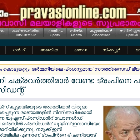
സം
കല/സാഹിത്യം
കായികം
സിനിമ
കൂട്ടായ്മകള്‍
സ്പിരിച്ചുവ
Arts/Literature
Sports
Cinema
Associations
Spiritual
ഗള്‍ഫ്
അമേരിക്ക
കാനഡ
സിംഗപ്പൂര്‍
ഓസ
 കൊടുങ്കറ്റും; ജര്‍മ്മനിയിലെ പ്രശസ്തമായ 'സൗത്ത്സൈഡ്' മ്യ
 ചക്രവര്‍ത്തിമാര്‍ വേണ്ട: ട്രംപിനെ പ
ിഡന്റ്
്സ് കൂട്ടായ്മയുടെ അമെരിക്കന്‍ വിരുദ്ധ
പെടുന്ന രാജ്യങ്ങളില്‍ നിന്ന് അധികമായി
്ന യുഎസ് പ്രസിഡന്‍റ് ഡോണള്‍ഡ്
ളി ബ്രസീല്‍ പ്രസിഡന്‍റ് ലൂയിസ് ഇനാസിയോ
ിയിരിക്കുന്നു. നമുക്ക് ഇനി
യമില്ല എന്നാണ് ട്രംപിന്‍റെ ഭീഷണിയോട്