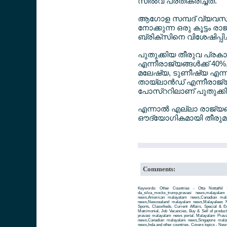
സില്‍വ പ്രതികരിച്ചത്.
ആഗോള സമ്പദ് വ്യവസ്ഥയ
നോക്കുന്ന ഒരു കൂട്ട
ബ്രിക്സിനെ വിശേഷിപ്പി
പുതുക്കിയ തീരുവ പ്രകാരം
എന്നീരാജ്യങ്ങള്‍ക്ക് 40
മലേഷ്യ, ടുണീഷ്യ എന്നീ 
തായ്ലാന്‍ഡ് എന്നീരാജ്യങ
പോസ്ററിലാണ് പുതുക്കിയ
എന്നാല്‍ എല്ലാ രാജ്യങ്
ഔദ്യോഗികമായി തീരുമാനിച്ച
Comments:
Keywords: Other Countries - Otta Nottathil 
da_silva_mocks_trump,pravasi news,malayala
news,American malayalam news,Canadian mala
news,Newzealand malayalam news,Malayalees Ne
Sports, Classifieds, Current Affairs, Special & 
Matrimonial, Job Vacancies, Buy & Sell of produc
pravasi malayalam news portal. Malayalam Prav
news,Canadian malayalam news,Singapore mala
news,Inda and other countries. Covers topics - News 