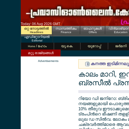
Today: 06 Aug 2026 GMT
ഒറ്റ നോട്ടത്തില്‍
സാമ്പത്തികം
ഓഫറുകള്‍
വിദ്യാഭ്യാ
Headlines
Finance
Offers
Education
എഡിറ്റോറിയല്‍
Editorial
/ ഹോം
യൂ.കെ.
യൂറോപ്പ്
ജര്‍മനി
Home
മറ്റു രാജ്യങ്ങള്‍
Advertisements
കനത്ത ഇടിമിന്നലും
കാലം മാറി, ഇനി
ബ്രസീല്‍ പ്രസ
റിയോ ഡി ജനിറോ: ബ്രിക
നയങ്ങളുമായി പൊരുത്തപ്
10% തീരുവ ഈടാക്കുമെന
ട്രംപിന്‍റെ ഭീഷണി തള
ലുല ഡ സില്‍വ. ലോകം മാറ
ചക്രവര്‍ത്തിമാരെ ആവശ്