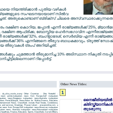
െ നിയന്ത്രിക്കാന്‍ പുതിയ വഴികള്‍
ം രാജ്യങ്ങളുടെ സംഘടനയായാണ് സില്‍വ
ച്ചത്. അതുകൊണ്ടാണ് ബ്രിക്സ് ചിലരെ അസ്വസ്ഥരാക്കുന്നതെന
 ദക്ഷിണ കൊറിയ, ജപ്പാന്‍ എന്നീ രാജ്യങ്ങള്‍ക്ക് 25%, മ്യാന്‍മ
%, ദക്ഷിണ ആഫ്രിക്ക, ബോസ്നിയ ഹെര്‍സഗോവിന എന്നീരാജ്യങ്ങള്‍
രാജ്യങ്ങള്‍ക്ക് 32%, ബംഗ്ളാദേശ്, സെര്‍ബിയ എന്നീ രാജ്യങ്ങള
്ങള്‍ക്ക് 36% എന്നിങ്ങനെ തീരുവ ബാധകമാവും. ട്രൂത്ത് സോഷ്യല
 തീരുവകള്‍ ട്രംപ് അറിയിച്ചത്.
ങള്‍ക്കും ചുമത്താന്‍ തീരുമാനിച്ച 10% അടിസ്ഥാന നികുതി നടപ്പ
ിട്ടില്ലെന്നാണ് റിപ്പോര്‍ട്ട്.
Other News Titles:
1
- da_silva_mocks_trump Other Countries - Otta Nottathil -
m news portal,malayalam news from Europe,Gulf malayalam
yalam news,Singapore malayalam news,Australia malayalam
നൈജീരിയയില്‍
ws Portal,Malayali News,News for Mallus,Finance, Education,
Entertainment News. Classifieds include Real Estate, Condolence,
ക്രിസ്ത്യാനിക
ts and services, Greetings. Pravasi Lokam - pravasionline.com- a
asi news from Europe,Gulf malayalam news,American malayalam
തുടരുന്നു
yalam news, Australia malayalam news,Newzealand malayalam
headlines, Finance, Education, Sports, Classifieds, Current Affairs,
തുടര്‍ന്നു വായിക്കുക