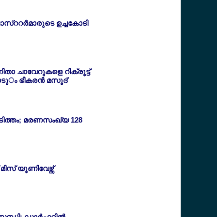
സ്ററര്‍മാരുടെ ഉച്ചകോടി
താ ചാവേറുകളെ റിക്രൂട്ട്
ടും ഭീകരന്‍ മസൂദ്
ിടിത്തം; മരണസംഖ്യ 128
മിസ് യൂണിവേഴ്സ്
ന്ധി: ഡാര്‍ഫറില്‍