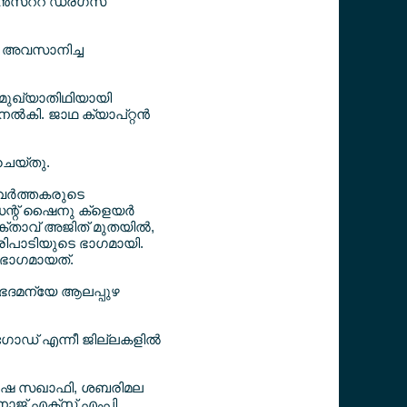
്‍സ്ററ് ഡ്രഗ്സ്
്‍ അവസാനിച്ച
മുഖ്യാതിഥിയായി
‍കി. ജാഥ ക്യാപ്റ്റന്‍
ചെയ്തു.
ര്‍ത്തകരുടെ
ഡന്റ് ഷൈനു ക്ളെയര്‍
്താവ് അജിത് മുതയില്‍,
പരിപാടിയുടെ ഭാഗമായി.
 ഭാഗമായത്.
ഗ ഭേദമന്യേ ആലപ്പുഴ
‍ഗോഡ് എന്നീ ജില്ലകളില്‍
 ബാദുഷ സഖാഫി, ശബരിമല
നോജ് എക്സ് എംപി,