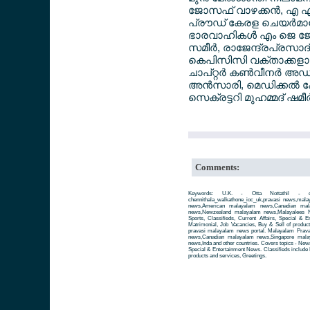
ജോസഫ് വാഴക്കന്‍, എ എ
പ്രൗഡ് കേരള ചെയര്‍മാ
ഭാരവാഹികള്‍ എം ജെ ജ
സമീര്‍, രാജേന്ദ്രപ്രസാദ
കെപിസിസി വക്താക്കളായ 
ചാപ്റ്റര്‍ കണ്‍വീനര്‍ അഡ
അന്‍സാരി, മെഡിക്കല്‍ കേ
സെക്രട്ടറി മുഹമ്മദ് ഷമീ
Comments:
Keywords: U.K. - Otta Nottathil - che
chennithala_walkathone_ioc_uk,pravasi news,ma
news,American malayalam news,Canadian mala
news,Newzealand malayalam news,Malayalees Ne
Sports, Classifieds, Current Affairs, Special & 
Matrimonial, Job Vacancies, Buy & Sell of produc
pravasi malayalam news portal. Malayalam Prav
news,Canadian malayalam news,Singapore mala
news,Inda and other countries. Covers topics - News 
Special & Entertainment News. Classifieds include 
products and services, Greetings.