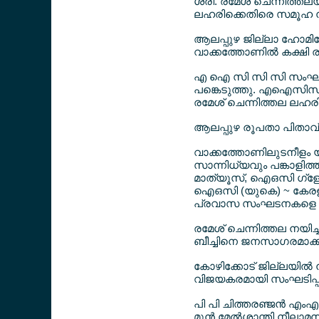
ശ്രീ. രമേശ് ചെന്നിത്ത
ലഹരിക്കെതിരെ സമൂഹ നടത്
ആലപ്പുഴ ജില്ലാ ഹോമിയേ
വാക്കത്തോണില്‍ കക്ഷി ര
എ ഐ സി സി സി സംഘടനാ
പങ്കെടുത്തു. എഐസിസി ജന
രമേശ് ചെന്നിത്തല ലഹരി 
ആലപ്പുഴ രൂപതാ പിതാവ് 
വാക്കത്തോണിലുടനീളം 
സാന്നിധ്യവും പങ്കാളിത
മാത്യൂസ്, ഐഒസി ഗ്ളോ
ഐഒസി (യുകെ) ~ കേരള ചാപ
പ്രവാസ സംഘടനകളെ പ്രത
രമേശ് ചെന്നിത്തല നയിച്ച
ബീച്ചിനെ ജനസാഗരമാക്കിക
കോഴിക്കോട് ജില്ലയില്‍
വിജയകരമായി സംഘടിപ്പിച
പി പി ചിത്തരഞ്ജന്‍ എം
മുന്‍ മേല്‍ശാന്തി നീല