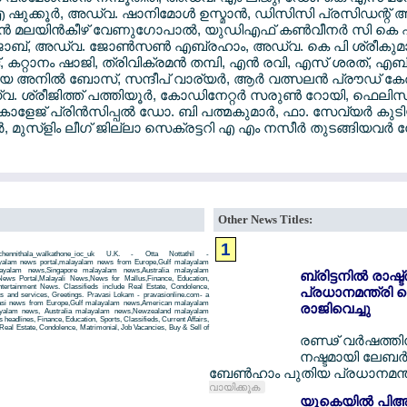
 ഷുക്കൂര്‍, അഡ്വ. ഷാനിമോള്‍ ഉസ്മാന്‍, ഡിസിസി പ്രസിഡന്റ
ന്‍ മലയിന്‍കീഴ് വേണുഗോപാല്‍, യുഡിഎഫ് കണ്‍വീനര്‍ സി കെ
ോബ്, അഡ്വ. ജോണ്‍സണ്‍ എബ്രഹാം, അഡ്വ. കെ പി ശ്രീകുമ
്, കറ്റാനം ഷാജി, ത്രിവിക്രമന്‍ തമ്പി, എന്‍ രവി, എസ് ശരത്, എബ
അനില്‍ ബോസ്, സന്ദീപ് വാര്യര്‍, ആര്‍ വത്സലന്‍ പ്രൗഡ് ക
്വ. ശ്രീജിത്ത് പത്തിയൂര്‍, കോഡിനേറ്റര്‍ സരുണ്‍ റോയി, ഫെലിസിറ
ാളേജ് പ്രിന്‍സിപ്പല്‍ ഡോ. ബി പത്മകുമാര്‍, ഫാ. സേവ്യര്‍ കുടി
ര്‍, മുസ്ളിം ലീഗ് ജില്ലാ സെക്രട്ടറി എ എം നസീര്‍ തുടങ്ങിയവര്‍
Other News Titles:
1
nnithala_walkathone_ioc_uk U.K. - Otta Nottathil -
layalam news portal,malayalam news from Europe,Gulf malayalam
yalam news,Singapore malayalam news,Australia malayalam
ബ്രിട്ടനില്‍ രാഷ്ട
ws Portal,Malayali News,News for Mallus,Finance, Education,
Entertainment News. Classifieds include Real Estate, Condolence,
പ്രധാനമന്ത്രി കെ
ts and services, Greetings. Pravasi Lokam - pravasionline.com- a
asi news from Europe,Gulf malayalam news,American malayalam
രാജിവെച്ചു
yalam news, Australia malayalam news,Newzealand malayalam
headlines, Finance, Education, Sports, Classifieds, Current Affairs,
Real Estate, Condolence, Matrimonial, Job Vacancies, Buy & Sell of
രണ്ഢ് വര്‍ഷത്ത
നഷ്ടമായി ലേബര്‍ 
ബേണ്‍ഹാം പുതിയ പ്രധാനമന്ത
വായിക്കുക
യുകെയില്‍ പിആര്