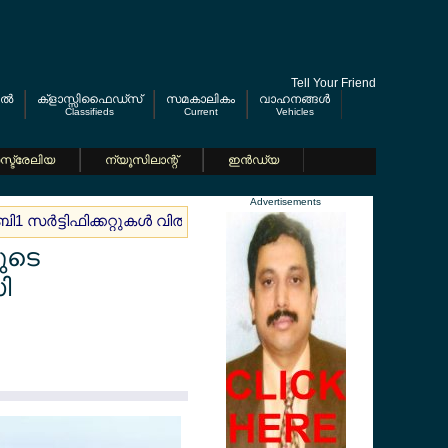
Tell Your Friend
ല്‍
ക്ളാസ്സിഫൈഡ്സ്
സമകാലികം
വാഹനങ്ങള്‍
Classifieds
Current
Vehicles
്ട്രേലിയ
ന്യൂസിലാന്റ്
ഇന്‍ഡ്യ
Advertisements
ബി1 സര്‍ട്ടിഫിക്കറ്റുകള്‍ വില്‍പനയ്ക്ക്
ജര്‍മ്മനിയില്‍ 'മിനി
ുടെ
ി