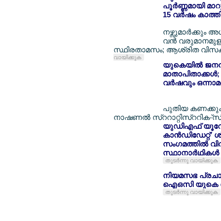
പൂര്‍ണ്ണമായി മാറ
15 വര്‍ഷം കാത്തി
നഴ്സുമാര്‍ക്കും അ
വന്‍ വരുമാനമുള്
സ്ഥിരതാമസം; ആശ്രിത വിസക്കാര്
വായിക്കുക
യുകെയില്‍ ജനനന
മാതാപിതാക്കള്‍;
വര്‍ഷവും ഒന്നാമ
പുതിയ കണക്കുക
നാഷണല്‍ സ്ററാറ്റിസ്ററിക-്സ
യുഡിഎഫ് യൂറോപ്പ
കാന്‍ഡിഡേറ്റ്' 
സംഗമത്തില്‍ വ
സ്ഥാനാര്‍ഥികള്‍
തുടര്‍ന്നു വായിക്കുക
നിയമസഭ പ്രചാ
ഐഒസി യുകെ കേര
തുടര്‍ന്നു വായിക്കുക