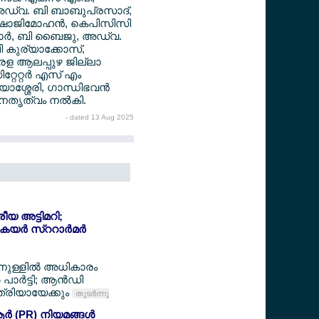
് അഡ്വ. ബി ബാബുപ്രസാദ്,
 ഷാജിമോഹന്‍, കെപിസിസി
ാര്‍, ബി ബൈജു, അഡ്വ.
ി കുര്യാക്കോസ്,
േരള ആലപ്പുഴ ജില്ലാ
്റേറ്റര്‍ എസ് എം
യാശ്ശേരി, ഗാന്ധിഭവന്‍
 നേതൃത്വം നല്‍കി.
- dated 13 Aug 2025
്രീയ അട്ടിമറി;
യര്‍ സ്ററാര്‍മര്‍
ിനുള്ളില്‍ അധികാരം
പാര്‍ട്ടി; ആന്‍ഡി
്രിയായേക്കും
തുടര്‍ന്നു
‍ (PR) നിയമങ്ങള്‍