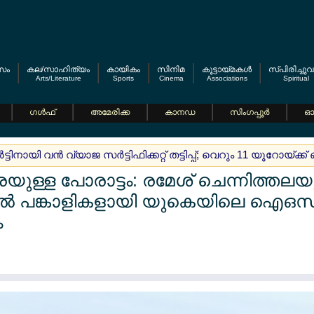
സം
കല/സാഹിത്യം
കായികം
സിനിമ
കൂട്ടായ്മകള്‍
സ്പിരിച്ചുവ
Arts/Literature
Sports
Cinema
Associations
Spiritual
ഗള്‍ഫ്
അമേരിക്ക
കാനഡ
സിംഗപ്പൂര്‍
ഓസ
‍ട്ടിനായി വന്‍ വ്യാജ സര്‍ട്ടിഫിക്കറ്റ് തട്ടിപ്പ്; വെറും 11 യൂറോയ്ക്ക് 
യുള്ള പോരാട്ടം: രമേശ് ചെന്നിത്തലയ
ില്‍ പങ്കാളികളായി യുകെയിലെ ഐഒസ
ം