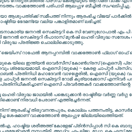
ലയുടെ നേതൃത്വത്തില്‍ പ്രൗഡ് കേരളയുടെ ആറാമത് വാക്ക് എഗന
തം വാക്കത്തോണ്‍ പരിപാടി ആലപ്പുഴ ബീച്ചില്‍ സംഘടിപ്പിച്ചു.
ാ ആശുപത്രിക്ക് സമീപത്ത് നിന്നും ആരംഭിച്ച വിജയ് പാര്‍ക്കില
ാഷ്ട്രീയ ഭേദമന്യേ വലിയ പങ്കാളിതമാണ് ലഭിച്ചത്.
കാര്യ ജനറല്‍ സെക്രട്ടറി കെ സി വേണുഗോപാല്‍ എം പി 
റല്‍ സെക്രട്ടറി ദീപാദാസ് മുന്‍ഷി ലഹരി വിരുദ്ധ സന്ദേശം നല്
വിരുദ്ധ പ്രതിജ്ഞ ചൊല്ലിക്കൊടുത്തു.
ജെയിംസ് റാഫേല്‍ ആനപ്പറമ്പില്‍ വാക്കത്തോണ്‍ ഫ്ലാഗ് ഓഫ് 
യുകെ യിലെ ഇന്ത്യന്‍ ഓവര്‍സീസ് കോണ്‍ഗ്രസ് (ഐഒസി) പ്രവ
്തവും ശ്രദ്ധേയമായി. ഐഒസി (യുകെ) ~ കേരള ചാപ്റ്റര്‍ പ്രസി
ബല്‍ പ്രതിനിധി മഹാദേവന്‍ വാഴശ്ശേരില്‍, ഐഒസി (യുകെ) വക
്റ്റര്‍ ജനറല്‍ സെക്രട്ടറി റോമി കുര്യാക്കോസ് എന്നിവര്‍ 
ിനിധീകരിച്ചാണ് ഐഒസി പ്രവര്‍ത്തകര്‍ വാക്കത്തോണിന്റെ
 ലഹരി വിരുദ്ധ ജാഥയില്‍ പങ്കെടുക്കാന്‍ രാഷ്ട്രീയ വര്‍ണ്ണ വര്‍ഗ്
്കൊണ്ട് നിരവധി പേരാണ് എത്തിച്ചേര്‍ന്നത്.
 നിന്ന് ആരംഭിച്ച് തിരുവനന്തപുരം, കൊല്ലം പത്തനംതിട്ട, കാസര്
്ച ശേഷമാണ് വാക്കത്തോണ്‍ ആലപ്പുഴ ജില്ലയിലെത്തിയത്.
എല്‍എ, ഹാഷ്മിയ ശരീഅത്ത് കോളേജ് പ്രിന്‍സിപ്പാള്‍ സി കെ
ാമന പരമേശ്വരന്‍ നമ്പൂതിരി, അഡ്വ. എം ലിജു, ഡോ. കെ എസ് മ