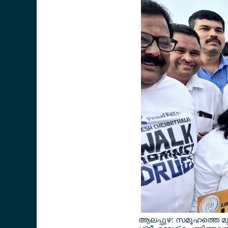
ആലപ്പുഴ: സമൂഹത്തെ മുഴുവ