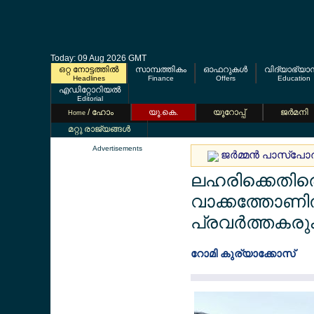
Today: 09 Aug 2026 GMT
ഒറ്റ നോട്ടത്തില്‍
സാമ്പത്തികം
ഓഫറുകള്‍
വിദ്യാഭ്യാ
Headlines
Finance
Offers
Education
എഡിറ്റോറിയല്‍
Editorial
/ ഹോം
യൂ.കെ.
യൂറോപ്പ്
ജര്‍മനി
Home
മറ്റു രാജ്യങ്ങള്‍
Advertisements
ജര്‍മ്മന്‍ പാസ്പോര്
ലഹരിക്കെതിരെ
വാക്കത്തോണ
പ്രവര്‍ത്തകരു
റോമി കുര്യാക്കോസ്