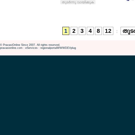
തുടര്‍ന്നു വായിക്കുക
1
2
3
4
8
12
തുടര
:
© PravasiOnline Since 2007. All rights reserved.
pravasionline.com : eServices : regionalportalWWWDEVplug