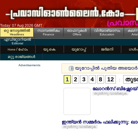
Today: 07 Aug 2026 GMT
ഒറ്റ നോട്ടത്തില്‍
സാമ്പത്തികം
ഓഫറുകള്‍
വിദ്യാഭ്യാസം
കല/സ
Headlines
Finance
Offers
Education
Arts
എഡിറ്റോറിയല്‍
Editorial
/ ഹോം
യൂ.കെ.
യൂറോപ്പ്
ജര്‍മനി
ഗള്‍
Home
മറ്റു രാജ്യങ്ങള്‍
Advertisements
യൂറോപ്പില്‍ പുതിയ അഭയാര്‍
1
2
3
4
8
12
തുടര
:
ലോറന്‍സ് ബിഷ്ണോ
തുടര്‍ന്നു വായിക്കുക
ഇന്ത്യന്‍ സമ്മര്‍ദം ഫലിക്കുന്നു:
തുടര്‍ന്നു വായിക്കുക