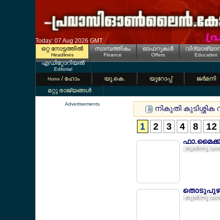
Today: 07 Aug 2026 GMT
ഒറ്റ നോട്ടത്തില്‍
സാമ്പത്തികം
ഓഫറുകള്‍
വിദ്യാഭ്യാ
Headlines
Finance
Offers
Education
എഡിറ്റോറിയല്‍
Editorial
/ ഹോം
യൂ.കെ.
യൂറോപ്പ്
ജര്‍മനി
Home
മറ്റു രാജ്യങ്ങള്‍
Advertisements
നികുതി കുടിശ്ശിക 
1
2
3
4
8
12
ഫാ.മൈക്കിള
തുടര്‍ന്നു വാ
തൊടുപു
തുടര്‍ന്നു വാ