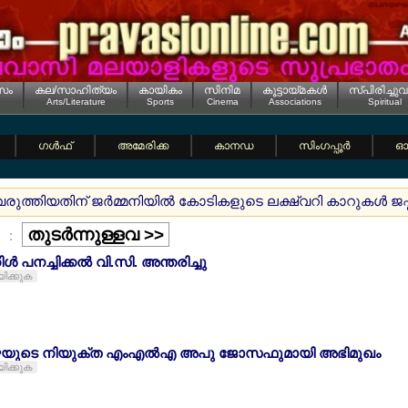
സം
കല/സാഹിത്യം
കായികം
സിനിമ
കൂട്ടായ്മകള്‍
സ്പിരിച്ചുവ
Arts/Literature
Sports
Cinema
Associations
Spiritual
ഗള്‍ഫ്
അമേരിക്ക
കാനഡ
സിംഗപ്പൂര്‍
ഓസ
വരുത്തിയതിന് ജര്‍മ്മനിയില്‍ കോടികളുടെ ലക്ഷ്വറി കാറുകള്‍ ജപ
തുടര്‍ന്നുള്ളവ >>
:
്‍ പനച്ചിക്കല്‍ വി.സി. അന്തരിച്ചു
യിക്കുക
ഴയുടെ നിയുക്ത എംഎല്‍എ അപു ജോസഫുമായി അഭിമുഖം
യിക്കുക