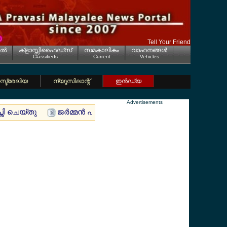
Tell Your Friend
ല്‍
ക്ളാസ്സിഫൈഡ്സ്
സമകാലികം
വാഹനങ്ങള്‍
Classifieds
Current
Vehicles
്ട്രേലിയ
ന്യൂസിലാന്റ്
ഇന്‍ഡ്യ
Advertisements
്തി ചെയ്തു
ജര്‍മ്മന്‍ പാസ്പോര്‍ട്ടിനായി വന്‍ വ്യാജ സര്‍ട്ടിഫിക