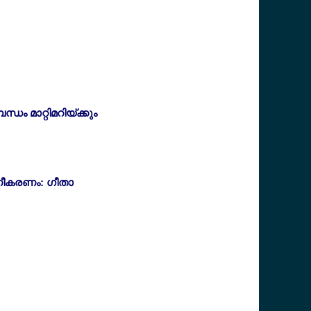
്ധം മാറ്റിമറിയ്ക്കും
ലിനീകരണം: ഗീതാ