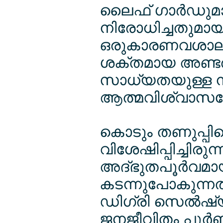
ലൈഫ് ഗാര്‍ഡുമാര
നിരോധിച്ചതുമായ
ഒരുകാരണവശാലും
ശക്തമായ അണ്ടര്‍ക
സാധ്യതയുള്ള ന
ആത്മവിശ്വാസത്ത
കൊടും തണുപ്പിന
വിശേഷിപ്പിച്ചിരുന
അദ്ഭുതപൂര്‍വമ
കടന്നുപോകുന്ന
ഡിഗ്രി സെല്‍ഷ്
ജനജീവിതം പൂര്‍ണമ