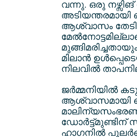
വന്നു. ഒരു നഴ്സ
അടിയന്തരമായി ഒഴിപ
ആശ്വാസം തേടി 
മേല്‍നോട്ടമില്ല
മുങ്ങിമരിച്ചതായും 
മിലാന്‍ ഉള്‍പ്പെട
നിലവില്‍ താപനില
ജര്‍മ്മനിയില്‍ കട
ആശ്വാസമായി കൊട
മാലിന്യസംഭരണശാ
ഡോര്‍ട്ട്മുണ്ടി
ഹാഗനില്‍ പുലര്‍