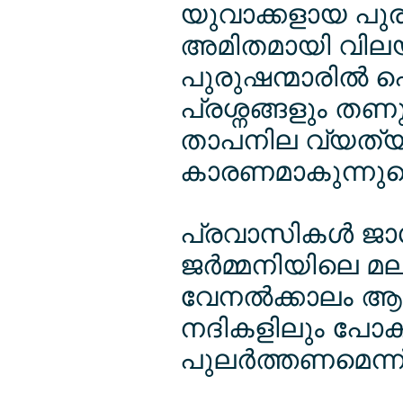
യുവാക്കളായ പുരു
അമിതമായി വിലയി
പുരുഷന്മാരില്‍
പ്രശ്നങ്ങളും തണു
താപനില വ്യത്യ
കാരണമാകുന്നുണ്ടെ
പ്രവാസികള്‍ ജാ
ജര്‍മ്മനിയിലെ മല
വേനല്‍ക്കാലം ആ
നദികളിലും പോക
പുലര്‍ത്തണമെന്ന്