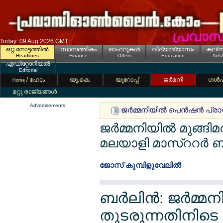
Today: 09 Aug 2026 GMT
ഒറ്റ നോട്ടത്തില്‍
സാമ്പത്തികം
ഓഫറുകള്‍
വിദ്യാഭ്യാസം
കല/സ
Headlines
Finance
Offers
Education
Arts
എഡിറ്റോറിയല്‍
Editorial
/ ഹോം
യൂ.കെ.
യൂറോപ്പ്
ജര്‍മനി
ഗള്‍
Home
മറ്റു രാജ്യങ്ങള്‍
Advertisements
ജര്‍മ്മനിയില്‍ പെന്‍ഷന്‍ പ്ര
ജര്‍മ്മനിയില്‍ മുങ്
മലയാളി മാസ്ററര്‍ ബിര
ജോസ് കുമ്പിളുവേലില്‍
ബര്‍ലിന്‍: ജര്‍മ്മ
തുടരുന്നതിനിടെ ര