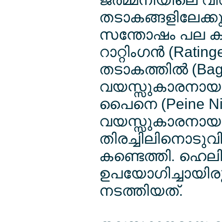
തടാകങ്ങളിലേക്ക
സന്തോഷം പല കുട
റാറ്റിംഗന്‍ (Rati
തടാകത്തില്‍ (Bag
വയസ്സുകാരനായ ഒര
പൈനെ (Peine Ni
വയസ്സുകാരനായ ഒര
തിരച്ചിലിനൊടുവില
കണ്ടെത്തി. ഹെലിക
ഉപയോഗിച്ചായിരു
നടത്തിയത്.