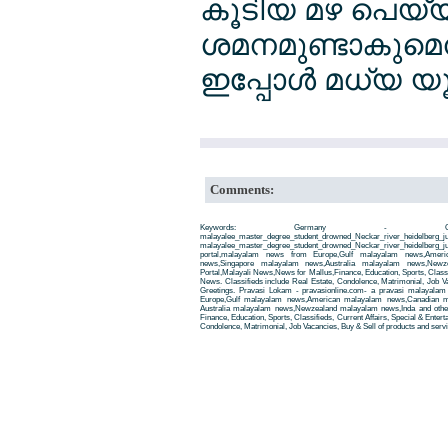
കൂടിയ മഴ പെയ്യു
ശമനമുണ്ടാകുമെന്
ഇപ്പോള്‍ മധ്യ യ
Comments:
Keywords: Germany - O
malayalee_master_degree_student_drowned_Neckar_river_heidelber
malayalee_master_degree_student_drowned_Neckar_river_heidelberg
portal,malayalam news from Europe,Gulf malayalam news,Amer
news,Singapore malayalam news,Australia malayalam news,New
Portal,Malayali News,News for Mallus,Finance, Education, Sports, Classif
News. Classifieds include Real Estate, Condolence, Matrimonial, Job Va
Greetings. Pravasi Lokam - pravasionline.com- a pravasi malayala
Europe,Gulf malayalam news,American malayalam news,Canadian m
Australia malayalam news,Newzealand malayalam news,Inda and other
Finance, Education, Sports, Classifieds, Current Affairs, Special & Enter
Condolence, Matrimonial, Job Vacancies, Buy & Sell of products and servi