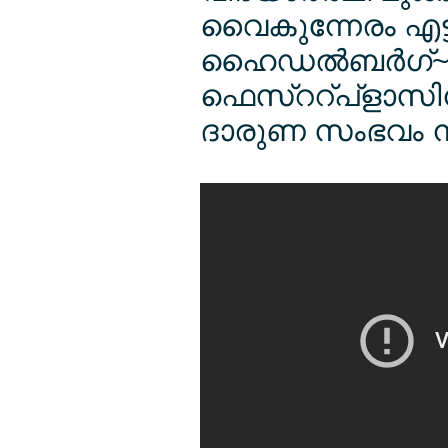
വൈകുന്നേരം എട്
ഹൈഡല്‍ബര്‍ഗ്~വ
ഫെസ്ററ്പ്ളാസിന
ദാരുണ സംഭവം നട