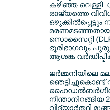
കഴിഞ്ഞ വെള്ളി,
രാജ്യത്തെ വിവി
ഒഴുക്കില്‍പ്പെട്ടും
മരണമടഞ്ഞതായി ജ
സൊസൈറ്റി (DLRG
ഭൂരിഭാഗവും പുരു
ആശങ്ക വര്‍ദ്ധിപ്പിക
ജര്‍മ്മനിയിലെ
ഞെട്ടിച്ചുകൊണ്ട
ഹൈഡല്‍ബര്‍ഗിലെ 
നീന്താനിറങ്ങിയ
വിദ്യാര്‍ത്ഥി മുങ