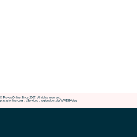
© PravasiOnline Since 2007. All rights reserved.
pravasionline.com : eServices : regionalportalWWWDEVplug