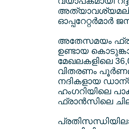
വ്യാപകമായി റദ്ദ
അത്യാവശ്യമല്ലാ
ഓപ്പറേറ്റര്‍മാര്‍ ജ
അതേസമയം ഫ്രാന്
ഉണ്ടായ കൊടുങ്കാ
മേഖലകളിലെ 36,0
വിതരണം പൂര്‍ണമാ
നദികളായ ഡാന്യൂ
ഹംഗറിയിലെ പാ
ഫ്രാന്‍സിലെ ച
പ്രതിസന്ധിയി