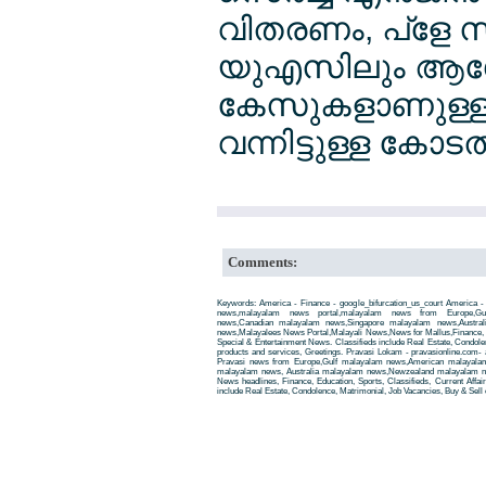
വിതരണം, പ്ളേ സ്
യുഎസിലും ആഗേ
കേസുകളാണുള്ളത
വന്നിട്ടുള്ള കേ
Comments:
Keywords: America - Finance - google_bifurcation_us_court America - F
news,malayalam news portal,malayalam news from Europe,Gu
news,Canadian malayalam news,Singapore malayalam news,Austra
news,Malayalees News Portal,Malayali News,News for Mallus,Finance, Edu
Special & Entertainment News. Classifieds include Real Estate, Condole
products and services, Greetings. Pravasi Lokam - pravasionline.com
Pravasi news from Europe,Gulf malayalam news,American malayala
malayalam news, Australia malayalam news,Newzealand malayalam new
News headlines, Finance, Education, Sports, Classifieds, Current Affai
include Real Estate, Condolence, Matrimonial, Job Vacancies, Buy & Sell 