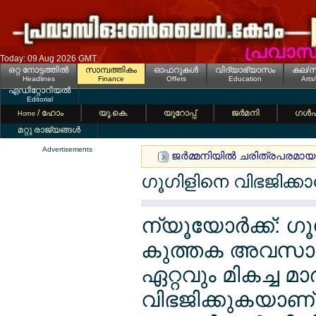
Today: 09 Aug 2026 GMT
ഒറ്റ നോട്ടത്തില്‍
സാമ്പത്തികം
ഓഫറുകള്‍
വിദ്യാഭ്യാസം
കല/സ
Headlines
Finance
Offers
Education
Arts
എഡിറ്റോറിയല്‍
Editorial
/ ഹോം
യൂ.കെ.
യൂറോപ്പ്
ജര്‍മനി
ഗള്‍
Home
മറ്റു രാജ്യങ്ങള്‍
Advertisements
ജര്‍മ്മനിയില്‍ ചരിത്രപരമായ 
ഗൂഗിളിനെ വിഭജിക്കാന
ന്യൂയോര്‍ക്ക്: 
കുത്തക അവസാനിപ
ഏറ്റവും മികച്ച മ
വിഭജിക്കുകയാണ് 