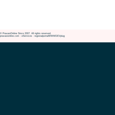
© PravasiOnline Since 2007. All rights reserved.
pravasionline.com : eServices : regionalportalWWWDEVplug