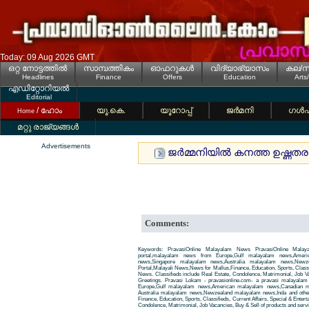
Today: 09 Aug 2026 GMT
ഒറ്റ നോട്ടത്തില്‍
സാമ്പത്തികം
ഓഫറുകള്‍
വിദ്യാഭ്യാസം
കല/സ
Headlines
Finance
Offers
Education
Arts
എഡിറ്റോറിയല്‍
Editorial
/ ഹോം
യൂ.കെ.
യൂറോപ്പ്
ജര്‍മനി
ഗള്‍
Home
മറ്റു രാജ്യങ്ങള്‍
Advertisements
ജര്‍മ്മനിയില്‍ കനത്ത ഉഷ്ണത
Comments:
Keywords: PravasiOnline Malayalam News PravasiOnline Malay
portal,malayalam news from Europe,Gulf malayalam news,Amer
news,Singapore malayalam news,Australia malayalam news,New
Portal,Malayali News,News for Mallus,Finance, Education, Sports, Classif
News. Classifieds include Real Estate, Condolence, Matrimonial, Job Va
Greetings. Pravasi Lokam - pravasionline.com- a pravasi malayala
Europe,Gulf malayalam news,American malayalam news,Canadian m
Australia malayalam news,Newzealand malayalam news,Inda and other
Finance, Education, Sports, Classifieds, Current Affairs, Special & Enter
Condolence, Matrimonial, Job Vacancies, Buy & Sell of products and servi