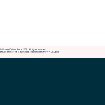
© PravasiOnline Since 2007. All rights reserved.
pravasionline.com : eServices : regionalportalWWWDEVplug